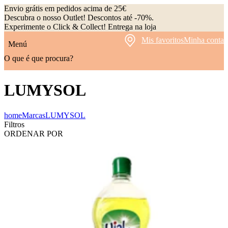
Envio grátis em pedidos acima de 25€
Descubra o nosso Outlet! Descontos até -70%.
Experimente o Click & Collect! Entrega na loja
Mis favoritos
Minha conta
Menú
O que é que procura?
LUMYSOL
home
Marcas
LUMYSOL
Filtros
ORDENAR POR