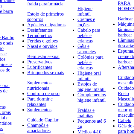
rizantes
PARA
fralda parafarmácia
n
Higiene
HOME
e barra
Estojo de primeiros
infantil
Barbear
socorros
Cremes e
Máquina
Apósitos e ligaduras
loções
lâminas 
Desinfetantes
Cabelo para
barbear
Termómetros
bebés e
e Banho
Lâminas
Feridas e golpes
crianças
 e sais
descartá
Nasal e ouvidos
Géis e
ho
Espuma,
sabonetes
as e
Bem-estar sexual
creme d
Colónias para
ios
Preservativos
barbear
bebés e
ires e
Lubrificantes
Aftersh
crianças
tos de
Brinquedos sexuais
Higiene oral
Cuidado
infantil
Suplementos
masculi
Estojos de
 oral
nutricionais
Cuidado
higiene infantil
s de
Controlo de peso
Rosto
Complementos
Para dormir e
Masculi
higiene infantil
relaxantes
Cuidado
icas
Suplementos
o corpo
Fraldas e
s orais
masculi
toalhitas
tal e
Cuidado Capilar
Cabelo
Pequenos até 6
ntários
Champôs e
Géis de
kg
os
amaciadores
para h
Médios 4-10
cos