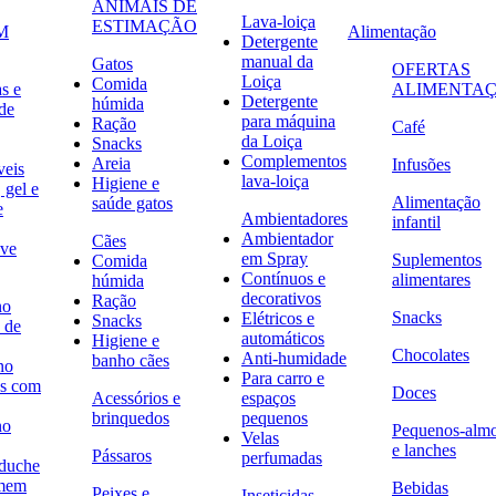
ANIMAIS DE
Lava-loiça
ESTIMAÇÃO
M
Alimentação
Detergente
manual da
Gatos
OFERTAS
Loiça
Comida
s e
ALIMENTA
Detergente
húmida
de
para máquina
Ração
Café
da Loiça
Snacks
Complementos
Areia
Infusões
veis
lava-loiça
Higiene e
 gel e
Alimentação
saúde gatos
e
Ambientadores
infantil
Ambientador
Cães
ave
em Spray
Suplementos
Comida
Contínuos e
alimentares
húmida
decorativos
Ração
no
Snacks
Elétricos e
Snacks
 de
automáticos
Higiene e
Chocolates
Anti-humidade
banho cães
no
Para carro e
s com
Doces
Acessórios e
espaços
brinquedos
pequenos
no
Pequenos-alm
Velas
e lanches
Pássaros
perfumadas
 duche
omem
Bebidas
Peixes e
Inseticidas