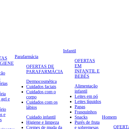
Infantil
Parafarmácia
TAS
OFERTAS
IGIENE
EM
OFERTAS DE
INFANTIL E
PARAFARMÁCIA
ção
BEBÉS
s
Dermocosmética
órias
Alimentação
Cuidados faciais
infantil
Cuidados com o
ória
Leites em pó
corpo
 gel e
Leites líquidos
Cuidados com os
Papas
lábios
ório
Frasquinhos
s e
Cuidado infantil
Snacks
Homem
s
Higiene e limpeza
Purés de fruta
OFERT
Cremes de muda da
e sobremesas