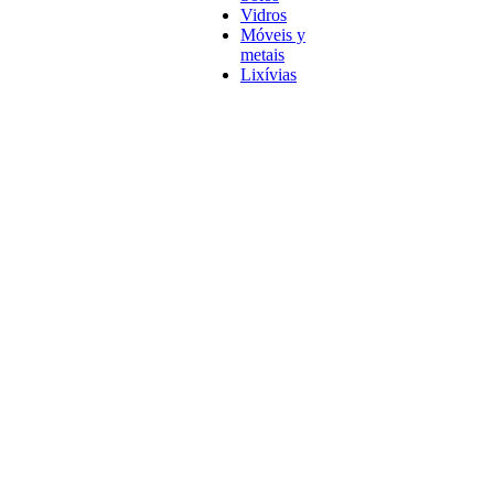
Vidros
Móveis y
metais
Lixívias