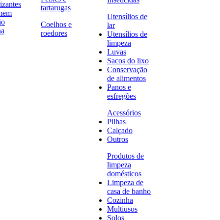
izantes
tartarugas
omem
Utensílios de
ão
Coelhos e
lar
na
roedores
Utensílios de
limpeza
Luvas
Sacos do lixo
Conservação
de alimentos
Panos e
esfregões
Acessórios
Pilhas
Calçado
Outros
Produtos de
limpeza
domésticos
Limpeza de
casa de banho
Cozinha
Multiusos
Solos