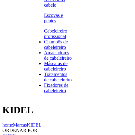
cabelo
Escovas e
pentes
Cabeleireiro
profissional
Champôs de
cabeleireiro
Amaciadores
de cabeleireiro
Máscaras de
cabeleireiro
Tratamentos
de cabeleireiro
Fixadores de
cabeleireiro
KIDEL
home
Marcas
KIDEL
ORDENAR POR