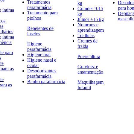
Tratamentos
Desodor
kg
parafarmácia
para h
Grandes 9-15
e íntima
Tratamento para
Depilaç
kg
piolhos
masculi
Júnior +15 kg
cos
Noturnos e
es
Repelentes de
aprendizagem
diários
insetos
Toalhitas
e íntima
Cremes de
nência
Higiene
fralda
parafarmácia
te para
Higiene oral
Puericultura
s
Higiene nasal e
te
ocular
Gravidez e
 para as
Desodorizantes
amamentação
parafarmácia
te
Banho parafarmácia
Maquilhagem
para as
Infantil