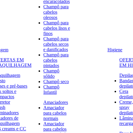
encaracolados
Champô para
cabelos
oleosos
Champô para
cabelos lisos e
finos
Champô para
cabelos secos
e danificados
agem
Higiene
Champô para
FERTAS EM
OFER
cabelos
AQUILHAGEM
EM H
pintados
Champô
quilhagem
Depila
sólido
sto
Banda
Champô seco
ses e pré-bases
depilat
Champô
 soltos e
Cera
Infantil
mpactos
depilat
rretor
Creme,
Amaciadores
ush
spray
Amaciador
uminadores
depilat
para cabelos
xadores de
Lâmina
normais
quilhagem
recarga
Amaciador
 creams e CC
para cabelos