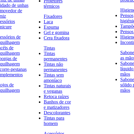
Protetores
idado de unhas
térmicos
Higien
movedor de
Pensos
rniz
Fixadores
higiéni
essórios
Laca
Tampõ
nicure
Espuma
Pensos 
Gel e gomina
essórios de
Higien
Cera fixadora
quilhagem
Inconti
ncéis de
Tintas
Sabone
quilhagem
Tintas
as mão
ponjas de
permanentes
Sabone
quilhagem
Tintas não
líquido
corre-pestanas
permanentes
mãos
mplementos
Tintas sem
Sabone
amoníaco
tojos de
sólido 
Tintas naturais
quilhagem
mãos
e veganas
Retoca raízes
Banhos de cor
e matizadores
Descolorantes
Tintas para
homem
Acessórios