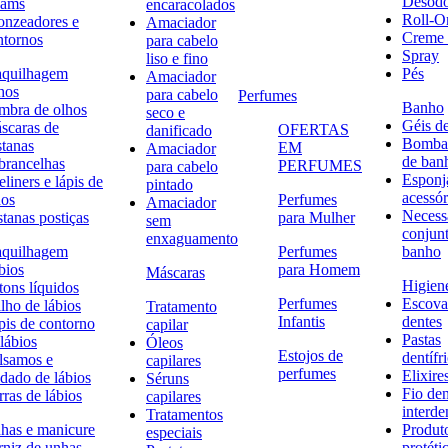
Desodo
eams
encaracolados
Roll-O
onzeadores e
Amaciador
Creme 
ntornos
para cabelo
Spray
liso e fino
quilhagem
Pés
Amaciador
hos
para cabelo
Perfumes
Banho
mbra de olhos
seco e
Géis d
scaras de
OFERTAS
danificado
Bombas
stanas
EM
Amaciador
de ban
brancelhas
PERFUMES
para cabelo
Esponj
liners e lápis de
pintado
acessór
hos
Perfumes
Amaciador
Necessa
stanas postiças
para Mulher
sem
conjun
enxaguamento
quilhagem
Perfumes
banho
bios
para Homem
Máscaras
Higiene
tons líquidos
Perfumes
Escova
lho de lábios
Tratamento
Infantis
dentes
pis de contorno
capilar
Pastas
lábios
Óleos
Estojos de
dentífr
lsamos e
capilares
perfumes
Elixire
idado de lábios
Séruns
Fio den
ras de lábios
capilares
interde
Tratamentos
has e manicure
Produt
especiais
rniz de unhas
protéti