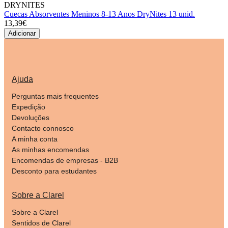
DRYNITES
Cuecas Absorventes Meninos 8-13 Anos DryNites 13 unid.
13,39€
Adicionar
Ajuda
Perguntas mais frequentes
Expedição
Devoluções
Contacto connosco
A minha conta
As minhas encomendas
Encomendas de empresas - B2B
Desconto para estudantes
Sobre a Clarel
Sobre a Clarel
Sentidos de Clarel