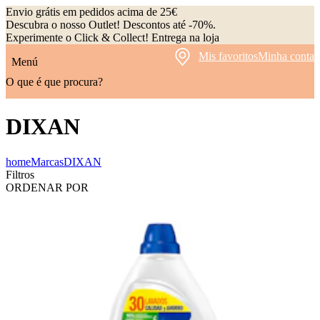
Envio grátis em pedidos acima de 25€
Descubra o nosso Outlet! Descontos até -70%.
Experimente o Click & Collect! Entrega na loja
Mis favoritos
Minha conta
Menú
O que é que procura?
DIXAN
home
Marcas
DIXAN
Filtros
ORDENAR POR