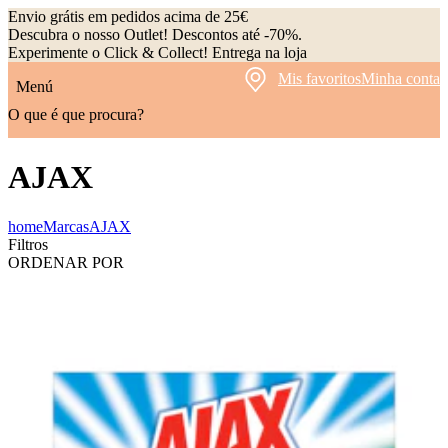
Envio grátis em pedidos acima de 25€
Descubra o nosso Outlet! Descontos até -70%.
Experimente o Click & Collect! Entrega na loja
Mis favoritos
Minha conta
Menú
O que é que procura?
AJAX
home
Marcas
AJAX
Filtros
ORDENAR POR