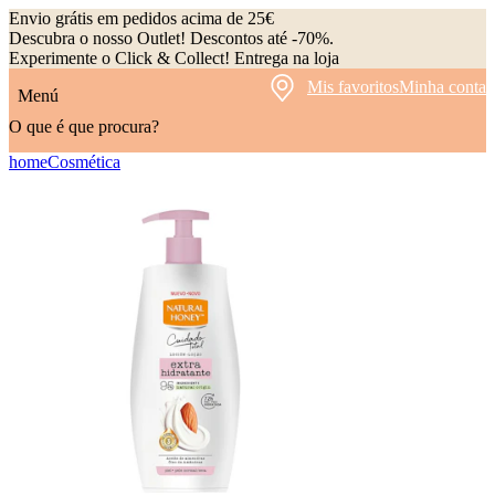
Envio grátis em pedidos acima de 25€
Descubra o nosso Outlet! Descontos até -70%.
Experimente o Click & Collect! Entrega na loja
Mis favoritos
Minha conta
Menú
O que é que procura?
home
Cosmética