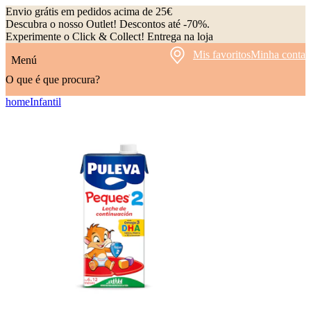
Envio grátis em pedidos acima de 25€
Descubra o nosso Outlet! Descontos até -70%.
Experimente o Click & Collect! Entrega na loja
Mis favoritos
Minha conta
Menú
O que é que procura?
home
Infantil