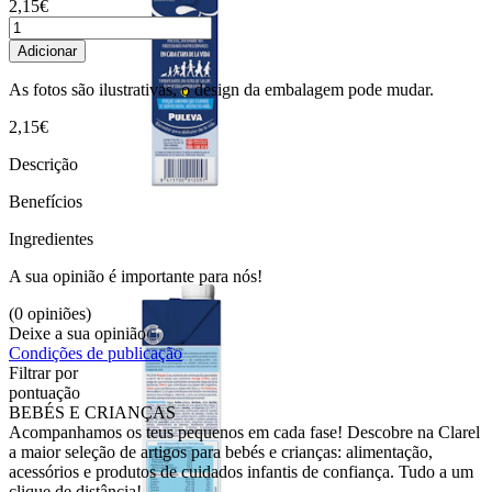
2,15€
Adicionar
As fotos são ilustrativas, o design da embalagem pode mudar.
2,15€
Descrição
Benefícios
Ingredientes
A sua opinião é importante para nós!
(0 opiniões)
Deixe a sua opinião
Condições de publicação
Filtrar por
pontuação
BEBÉS E CRIANÇAS
Acompanhamos os teus pequenos em cada fase! Descobre na Clarel
a maior seleção de artigos para bebés e crianças: alimentação,
acessórios e produtos de cuidados infantis de confiança. Tudo a um
clique de distância!