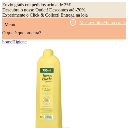
Envio grátis em pedidos acima de 25€
Descubra o nosso Outlet! Descontos até -70%.
Experimente o Click & Collect! Entrega na loja
Mis favoritos
Minha conta
Menú
O que é que procura?
home
Higiene