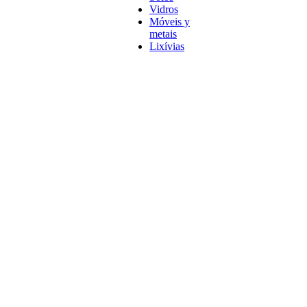
Vidros
Móveis y
metais
Lixívias