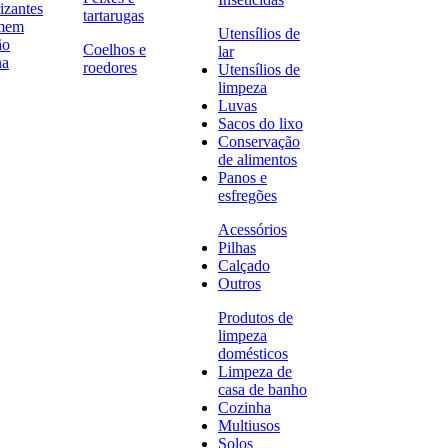
izantes
tartarugas
omem
Utensílios de
ão
Coelhos e
lar
na
roedores
Utensílios de
limpeza
Luvas
Sacos do lixo
Conservação
de alimentos
Panos e
esfregões
Acessórios
Pilhas
Calçado
Outros
Produtos de
limpeza
domésticos
Limpeza de
casa de banho
Cozinha
Multiusos
Solos