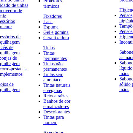
Protetores
idado de unhas
térmicos
Higien
movedor de
Pensos
rniz
Fixadores
higiéni
essórios
Laca
Tampõ
nicure
Espuma
Pensos 
Gel e gomina
essórios de
Higien
Cera fixadora
quilhagem
Inconti
ncéis de
Tintas
Sabone
quilhagem
Tintas
as mão
ponjas de
permanentes
Sabone
quilhagem
Tintas não
líquido
corre-pestanas
permanentes
mãos
mplementos
Tintas sem
Sabone
amoníaco
tojos de
sólido 
Tintas naturais
quilhagem
mãos
e veganas
Retoca raízes
Banhos de cor
e matizadores
Descolorantes
Tintas para
homem
Acessórios