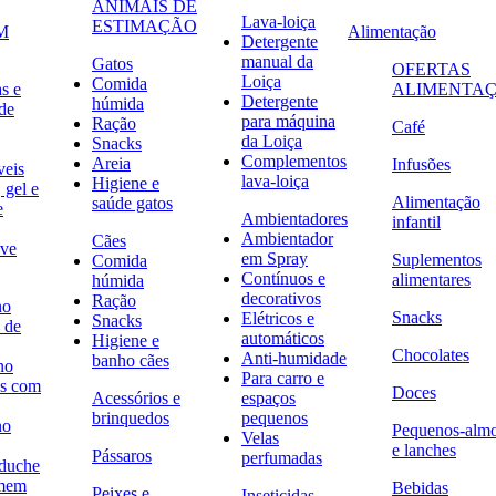
ANIMAIS DE
Lava-loiça
ESTIMAÇÃO
M
Alimentação
Detergente
manual da
Gatos
OFERTAS
Loiça
Comida
s e
ALIMENTA
Detergente
húmida
de
para máquina
Ração
Café
da Loiça
Snacks
Complementos
Areia
Infusões
veis
lava-loiça
Higiene e
 gel e
Alimentação
saúde gatos
e
Ambientadores
infantil
Ambientador
Cães
ave
em Spray
Suplementos
Comida
Contínuos e
alimentares
húmida
decorativos
Ração
no
Snacks
Elétricos e
Snacks
 de
automáticos
Higiene e
Chocolates
Anti-humidade
banho cães
no
Para carro e
s com
Doces
Acessórios e
espaços
brinquedos
pequenos
no
Pequenos-alm
Velas
e lanches
Pássaros
perfumadas
 duche
omem
Bebidas
Peixes e
Inseticidas