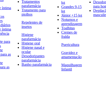
Tratamentos
Desodor
kg
parafarmácia
para h
Grandes 9-15
e íntima
Tratamento para
Depilaç
kg
piolhos
masculi
Júnior +15 kg
cos
Noturnos e
es
Repelentes de
aprendizagem
diários
insetos
Toalhitas
e íntima
Cremes de
nência
Higiene
fralda
parafarmácia
te para
Higiene oral
Puericultura
s
Higiene nasal e
te
ocular
Gravidez e
 para as
Desodorizantes
amamentação
parafarmácia
te
Banho parafarmácia
Maquilhagem
para as
Infantil