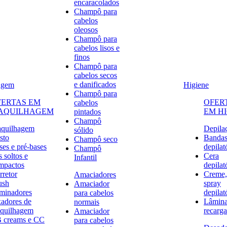
encaracolados
Champô para
cabelos
oleosos
Champô para
cabelos lisos e
finos
Champô para
cabelos secos
e danificados
agem
Higiene
Champô para
FERTAS EM
OFER
cabelos
AQUILHAGEM
EM H
pintados
Champô
quilhagem
Depila
sólido
sto
Banda
Champô seco
ses e pré-bases
depilat
Champô
 soltos e
Cera
Infantil
mpactos
depilat
rretor
Creme,
Amaciadores
ush
spray
Amaciador
uminadores
depilat
para cabelos
xadores de
Lâmina
normais
quilhagem
recarga
Amaciador
 creams e CC
para cabelos