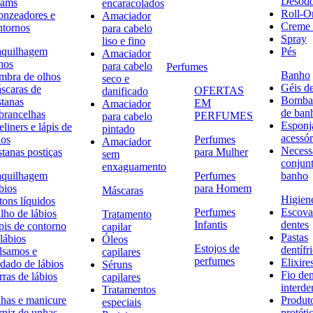
Desodo
eams
encaracolados
Roll-O
onzeadores e
Amaciador
Creme 
ntornos
para cabelo
Spray
liso e fino
quilhagem
Pés
Amaciador
hos
para cabelo
Perfumes
Banho
mbra de olhos
seco e
Géis d
scaras de
OFERTAS
danificado
Bombas
stanas
EM
Amaciador
de ban
brancelhas
PERFUMES
para cabelo
Esponj
liners e lápis de
pintado
acessór
hos
Perfumes
Amaciador
Necessa
stanas postiças
para Mulher
sem
conjun
enxaguamento
quilhagem
Perfumes
banho
bios
para Homem
Máscaras
Higiene
tons líquidos
Perfumes
Escova
lho de lábios
Tratamento
Infantis
dentes
pis de contorno
capilar
Pastas
lábios
Óleos
Estojos de
dentífr
lsamos e
capilares
perfumes
Elixire
idado de lábios
Séruns
Fio den
ras de lábios
capilares
interde
Tratamentos
has e manicure
Produt
especiais
rniz de unhas
protéti