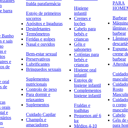
rizantes
PARA
fralda parafarmácia
n
Higiene
HOME
e barra
Estojo de primeiros
infantil
Barbear
socorros
Cremes e
Máquina
Apósitos e ligaduras
loções
lâminas 
Desinfetantes
Cabelo para
barbear
Termómetros
bebés e
e Banho
Lâminas
Feridas e golpes
crianças
 e sais
descartá
Nasal e ouvidos
Géis e
ho
Espuma,
sabonetes
as e
Bem-estar sexual
creme d
Colónias para
ios
Preservativos
barbear
bebés e
ires e
Lubrificantes
Aftersh
crianças
tos de
Brinquedos sexuais
Higiene oral
Cuidado
infantil
Suplementos
masculi
Estojos de
 oral
nutricionais
Cuidado
higiene infantil
s de
Controlo de peso
Rosto
Complementos
Para dormir e
Masculi
higiene infantil
relaxantes
Cuidado
icas
Suplementos
o corpo
Fraldas e
s orais
masculi
toalhitas
tal e
Cuidado Capilar
Cabelo
Pequenos até 6
ntários
Champôs e
Géis de
kg
os
amaciadores
para h
Médios 4-10
cos