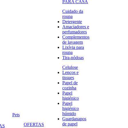
PARA CASA
Cuidado da
roupa
Detergente
Amaciadores e
perfumadores
Complementos
de lavagem
Lixívia para
roupa
Tira-nódoas
Celulose
Lenços e
tissues
Papel de
cozinha
Papel
higiénico
Papel
higiénico
húmido
Pets
Guardanapos
de papel
OFERTAS
AS