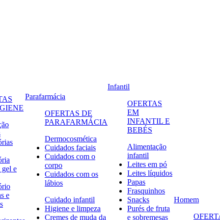
Infantil
Parafarmácia
TAS
OFERTAS
IGIENE
EM
OFERTAS DE
INFANTIL E
PARAFARMÁCIA
ção
BEBÉS
s
Dermocosmética
órias
Alimentação
Cuidados faciais
infantil
Cuidados com o
ória
Leites em pó
corpo
 gel e
Leites líquidos
Cuidados com os
Papas
lábios
ório
Frasquinhos
s e
Cuidado infantil
Snacks
Homem
s
Higiene e limpeza
Purés de fruta
OFERT
Cremes de muda da
e sobremesas