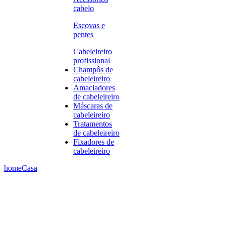
cabelo
Escovas e
pentes
Cabeleireiro
profissional
Champôs de
cabeleireiro
Amaciadores
de cabeleireiro
Máscaras de
cabeleireiro
Tratamentos
de cabeleireiro
Fixadores de
cabeleireiro
home
Casa