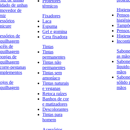
Protetores
idado de unhas
térmicos
Higien
movedor de
Pensos
rniz
Fixadores
higiéni
essórios
Laca
Tampõ
nicure
Espuma
Pensos 
Gel e gomina
essórios de
Higien
Cera fixadora
quilhagem
Inconti
ncéis de
Tintas
Sabone
quilhagem
Tintas
as mão
ponjas de
permanentes
Sabone
quilhagem
Tintas não
líquido
corre-pestanas
permanentes
mãos
mplementos
Tintas sem
Sabone
amoníaco
tojos de
sólido 
Tintas naturais
quilhagem
mãos
e veganas
Retoca raízes
Banhos de cor
e matizadores
Descolorantes
Tintas para
homem
Acessórios