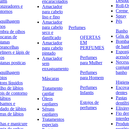
Desodo
eams
encaracolados
Roll-O
onzeadores e
Amaciador
Creme 
ntornos
para cabelo
Spray
liso e fino
quilhagem
Pés
Amaciador
hos
para cabelo
Perfumes
Banho
mbra de olhos
seco e
Géis d
scaras de
OFERTAS
danificado
Bombas
stanas
EM
Amaciador
de ban
brancelhas
PERFUMES
para cabelo
Esponj
liners e lápis de
pintado
acessór
hos
Perfumes
Amaciador
Necessa
stanas postiças
para Mulher
sem
conjun
enxaguamento
quilhagem
Perfumes
banho
bios
para Homem
Máscaras
Higiene
tons líquidos
Perfumes
Escova
lho de lábios
Tratamento
Infantis
dentes
pis de contorno
capilar
Pastas
lábios
Óleos
Estojos de
dentífr
lsamos e
capilares
perfumes
Elixire
idado de lábios
Séruns
Fio den
ras de lábios
capilares
interde
Tratamentos
has e manicure
Produt
especiais
rniz de unhas
protéti