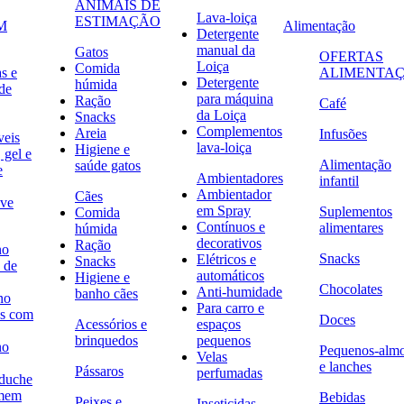
ANIMAIS DE
Lava-loiça
ESTIMAÇÃO
M
Alimentação
Detergente
manual da
Gatos
OFERTAS
Loiça
Comida
s e
ALIMENTA
Detergente
húmida
de
para máquina
Ração
Café
da Loiça
Snacks
Complementos
Areia
Infusões
veis
lava-loiça
Higiene e
 gel e
Alimentação
saúde gatos
e
Ambientadores
infantil
Ambientador
Cães
ave
em Spray
Suplementos
Comida
Contínuos e
alimentares
húmida
decorativos
Ração
no
Snacks
Elétricos e
Snacks
 de
automáticos
Higiene e
Chocolates
Anti-humidade
banho cães
no
Para carro e
s com
Doces
Acessórios e
espaços
brinquedos
pequenos
no
Pequenos-alm
Velas
e lanches
Pássaros
perfumadas
 duche
omem
Bebidas
Peixes e
Inseticidas