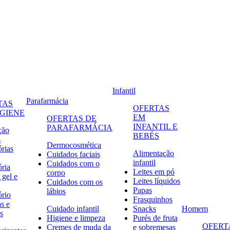
Infantil
Parafarmácia
TAS
OFERTAS
IGIENE
EM
OFERTAS DE
INFANTIL E
PARAFARMÁCIA
ção
BEBÉS
s
Dermocosmética
órias
Alimentação
Cuidados faciais
infantil
Cuidados com o
ória
Leites em pó
corpo
 gel e
Leites líquidos
Cuidados com os
Papas
lábios
ório
Frasquinhos
s e
Cuidado infantil
Snacks
Homem
s
Higiene e limpeza
Purés de fruta
OFERT
Cremes de muda da
e sobremesas