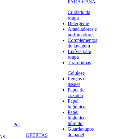
PARA CASA
Cuidado da
roupa
Detergente
Amaciadores e
perfumadores
Complementos
de lavagem
Lixívia para
roupa
Tira-nódoas
Celulose
Lenços e
tissues
Papel de
cozinha
Papel
higiénico
Papel
higiénico
húmido
Pets
Guardanapos
de papel
OFERTAS
AS