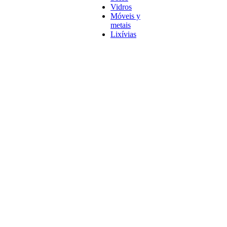
Vidros
Móveis y
metais
Lixívias