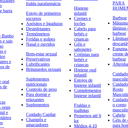
rizantes
PARA
fralda parafarmácia
n
Higiene
HOME
e barra
Estojo de primeiros
infantil
Barbear
socorros
Cremes e
Máquina
Apósitos e ligaduras
loções
lâminas 
Desinfetantes
Cabelo para
barbear
Termómetros
bebés e
e Banho
Lâminas
Feridas e golpes
crianças
 e sais
descartá
Nasal e ouvidos
Géis e
ho
Espuma,
sabonetes
as e
Bem-estar sexual
creme d
Colónias para
ios
Preservativos
barbear
bebés e
ires e
Lubrificantes
Aftersh
crianças
tos de
Brinquedos sexuais
Higiene oral
Cuidado
infantil
Suplementos
masculi
Estojos de
 oral
nutricionais
Cuidado
higiene infantil
s de
Controlo de peso
Rosto
Complementos
Para dormir e
Masculi
higiene infantil
relaxantes
Cuidado
icas
Suplementos
o corpo
Fraldas e
s orais
masculi
toalhitas
tal e
Cuidado Capilar
Cabelo
Pequenos até 6
ntários
Champôs e
Géis de
kg
os
amaciadores
para h
Médios 4-10
cos