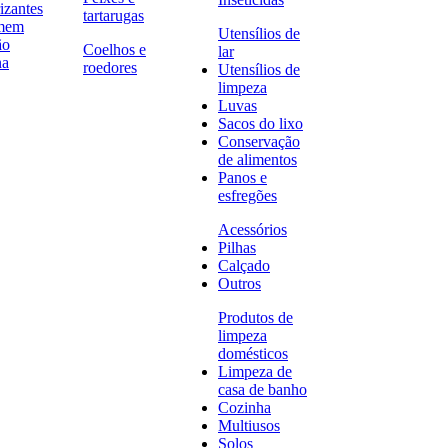
izantes
tartarugas
omem
Utensílios de
ão
Coelhos e
lar
na
roedores
Utensílios de
limpeza
Luvas
Sacos do lixo
Conservação
de alimentos
Panos e
esfregões
Acessórios
Pilhas
Calçado
Outros
Produtos de
limpeza
domésticos
Limpeza de
casa de banho
Cozinha
Multiusos
Solos