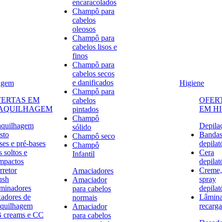
encaracolados
Champô para
cabelos
oleosos
Champô para
cabelos lisos e
finos
Champô para
cabelos secos
e danificados
agem
Higiene
Champô para
FERTAS EM
OFER
cabelos
AQUILHAGEM
EM H
pintados
Champô
quilhagem
Depila
sólido
sto
Banda
Champô seco
ses e pré-bases
depilat
Champô
 soltos e
Cera
Infantil
mpactos
depilat
rretor
Creme,
Amaciadores
ush
spray
Amaciador
uminadores
depilat
para cabelos
xadores de
Lâmina
normais
quilhagem
recarga
Amaciador
 creams e CC
para cabelos