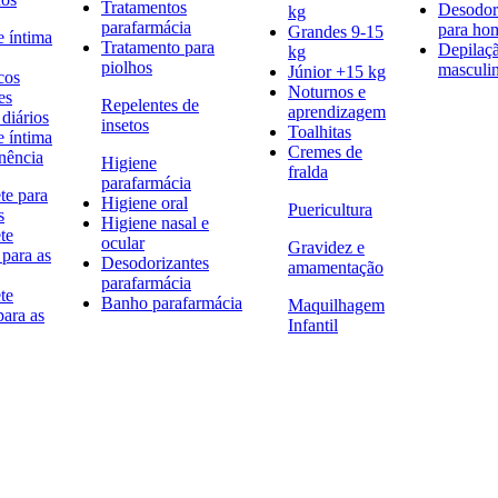
Tratamentos
Desodor
kg
parafarmácia
para h
Grandes 9-15
e íntima
Tratamento para
Depilaç
kg
piolhos
masculi
Júnior +15 kg
cos
Noturnos e
es
Repelentes de
aprendizagem
diários
insetos
Toalhitas
e íntima
Cremes de
nência
Higiene
fralda
parafarmácia
te para
Higiene oral
Puericultura
s
Higiene nasal e
te
ocular
Gravidez e
 para as
Desodorizantes
amamentação
parafarmácia
te
Banho parafarmácia
Maquilhagem
para as
Infantil