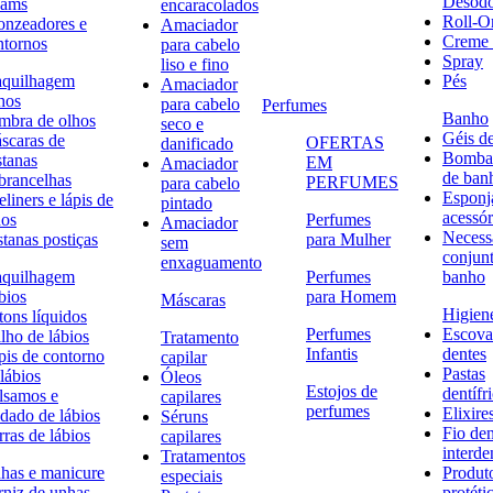
Desodo
eams
encaracolados
Roll-O
onzeadores e
Amaciador
Creme 
ntornos
para cabelo
Spray
liso e fino
quilhagem
Pés
Amaciador
hos
para cabelo
Perfumes
Banho
mbra de olhos
seco e
Géis d
scaras de
OFERTAS
danificado
Bombas
stanas
EM
Amaciador
de ban
brancelhas
PERFUMES
para cabelo
Esponj
liners e lápis de
pintado
acessór
hos
Perfumes
Amaciador
Necessa
stanas postiças
para Mulher
sem
conjun
enxaguamento
quilhagem
Perfumes
banho
bios
para Homem
Máscaras
Higiene
tons líquidos
Perfumes
Escova
lho de lábios
Tratamento
Infantis
dentes
pis de contorno
capilar
Pastas
lábios
Óleos
Estojos de
dentífr
lsamos e
capilares
perfumes
Elixire
idado de lábios
Séruns
Fio den
ras de lábios
capilares
interde
Tratamentos
has e manicure
Produt
especiais
rniz de unhas
protéti