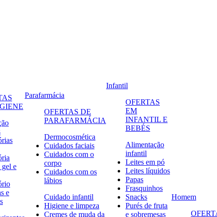
Infantil
Parafarmácia
TAS
OFERTAS
IGIENE
EM
OFERTAS DE
INFANTIL E
PARAFARMÁCIA
ção
BEBÉS
s
Dermocosmética
órias
Alimentação
Cuidados faciais
infantil
Cuidados com o
ória
Leites em pó
corpo
 gel e
Leites líquidos
Cuidados com os
Papas
lábios
ório
Frasquinhos
s e
Cuidado infantil
Snacks
Homem
s
Higiene e limpeza
Purés de fruta
OFERT
Cremes de muda da
e sobremesas