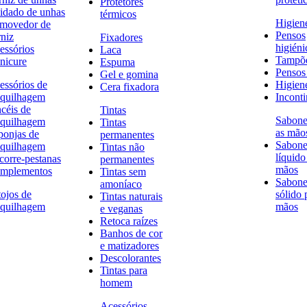
Protetores
idado de unhas
térmicos
Higien
movedor de
Pensos
rniz
Fixadores
higiéni
essórios
Laca
Tampõ
nicure
Espuma
Pensos 
Gel e gomina
essórios de
Higien
Cera fixadora
quilhagem
Inconti
ncéis de
Tintas
Sabone
quilhagem
Tintas
as mão
ponjas de
permanentes
Sabone
quilhagem
Tintas não
líquido
corre-pestanas
permanentes
mãos
mplementos
Tintas sem
Sabone
amoníaco
tojos de
sólido 
Tintas naturais
quilhagem
mãos
e veganas
Retoca raízes
Banhos de cor
e matizadores
Descolorantes
Tintas para
homem
Acessórios