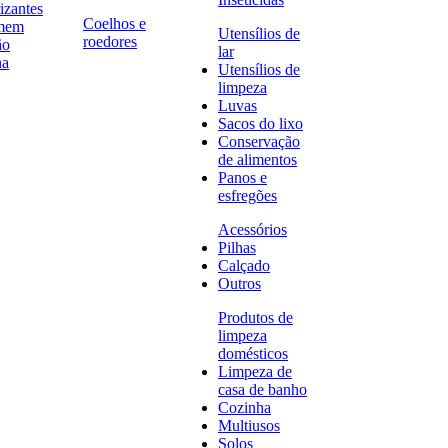
izantes
Coelhos e
omem
Utensílios de
roedores
ão
lar
na
Utensílios de
limpeza
Luvas
Sacos do lixo
Conservação
de alimentos
Panos e
esfregões
Acessórios
Pilhas
Calçado
Outros
Produtos de
limpeza
domésticos
Limpeza de
casa de banho
Cozinha
Multiusos
Solos