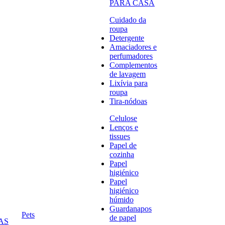
PARA CASA
Cuidado da
roupa
Detergente
Amaciadores e
perfumadores
Complementos
de lavagem
Lixívia para
roupa
Tira-nódoas
Celulose
Lenços e
tissues
Papel de
cozinha
Papel
higiénico
Papel
higiénico
húmido
Guardanapos
Pets
de papel
AS