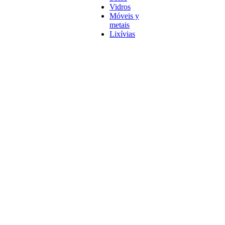
Vidros
Móveis y
metais
Lixívias