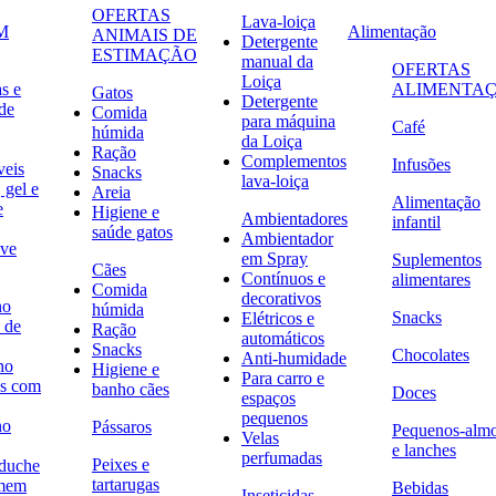
OFERTAS
Lava-loiça
M
Alimentação
ANIMAIS DE
Detergente
ESTIMAÇÃO
manual da
OFERTAS
Loiça
s e
ALIMENTA
Gatos
Detergente
de
Comida
para máquina
Café
húmida
da Loiça
Ração
Complementos
Infusões
veis
Snacks
lava-loiça
 gel e
Areia
Alimentação
e
Higiene e
Ambientadores
infantil
saúde gatos
Ambientador
ave
em Spray
Suplementos
Cães
Contínuos e
alimentares
Comida
decorativos
no
húmida
Snacks
Elétricos e
 de
Ração
automáticos
Snacks
Chocolates
Anti-humidade
no
Higiene e
Para carro e
s com
banho cães
Doces
espaços
pequenos
no
Pássaros
Pequenos-alm
Velas
e lanches
perfumadas
Peixes e
 duche
tartarugas
omem
Bebidas
Inseticidas