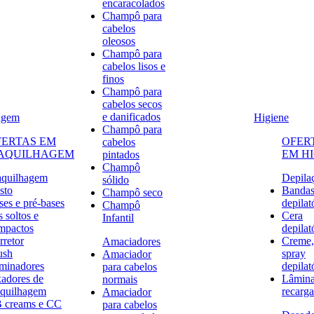
encaracolados
Champô para
cabelos
oleosos
Champô para
cabelos lisos e
finos
Champô para
cabelos secos
e danificados
agem
Higiene
Champô para
FERTAS EM
OFER
cabelos
AQUILHAGEM
EM H
pintados
Champô
quilhagem
Depila
sólido
sto
Banda
Champô seco
ses e pré-bases
depilat
Champô
 soltos e
Cera
Infantil
mpactos
depilat
rretor
Creme,
Amaciadores
ush
spray
Amaciador
uminadores
depilat
para cabelos
xadores de
Lâmina
normais
quilhagem
recarga
Amaciador
 creams e CC
para cabelos