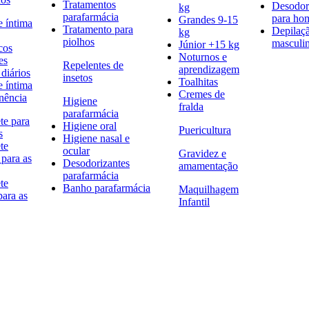
Tratamentos
Desodor
kg
parafarmácia
para h
Grandes 9-15
e íntima
Tratamento para
Depilaç
kg
piolhos
masculi
Júnior +15 kg
cos
Noturnos e
es
Repelentes de
aprendizagem
diários
insetos
Toalhitas
e íntima
Cremes de
nência
Higiene
fralda
parafarmácia
te para
Higiene oral
Puericultura
s
Higiene nasal e
te
ocular
Gravidez e
 para as
Desodorizantes
amamentação
parafarmácia
te
Banho parafarmácia
Maquilhagem
para as
Infantil