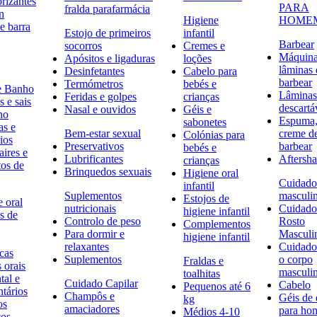
rizantes
PARA
fralda parafarmácia
n
Higiene
HOME
e barra
Estojo de primeiros
infantil
Barbear
socorros
Cremes e
Máquina
Apósitos e ligaduras
loções
lâminas 
Desinfetantes
Cabelo para
barbear
Termómetros
bebés e
e Banho
Lâminas
Feridas e golpes
crianças
 e sais
descartá
Nasal e ouvidos
Géis e
ho
Espuma,
sabonetes
as e
Bem-estar sexual
creme d
Colónias para
ios
Preservativos
barbear
bebés e
ires e
Lubrificantes
Aftersh
crianças
tos de
Brinquedos sexuais
Higiene oral
Cuidado
infantil
Suplementos
masculi
Estojos de
 oral
nutricionais
Cuidado
higiene infantil
s de
Controlo de peso
Rosto
Complementos
Para dormir e
Masculi
higiene infantil
relaxantes
Cuidado
icas
Suplementos
o corpo
Fraldas e
s orais
masculi
toalhitas
tal e
Cuidado Capilar
Cabelo
Pequenos até 6
ntários
Champôs e
Géis de
kg
os
amaciadores
para h
Médios 4-10
cos