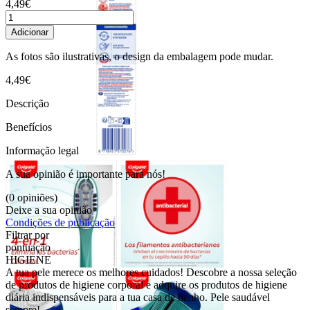
4,49€
Adicionar
As fotos são ilustrativas, o design da embalagem pode mudar.
4,49€
Descrição
Benefícios
Informação legal
A sua opinião é importante para nós!
(0 opiniões)
Deixe a sua opinião
Condições de publicação
Filtrar por
pontuação
HIGIENE
A tua pele merece os melhores cuidados! Descobre a nossa seleção
de produtos de higiene corporal e adquire os produtos de higiene
diária indispensáveis para a tua casa de banho. Pele saudável
sempre!