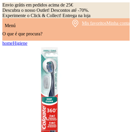
Envio grátis em pedidos acima de 25€
Descubra o nosso Outlet! Descontos até -70%.
Experimente o Click & Collect! Entrega na loja
Mis favoritos
Minha conta
Menú
O que é que procura?
home
Higiene