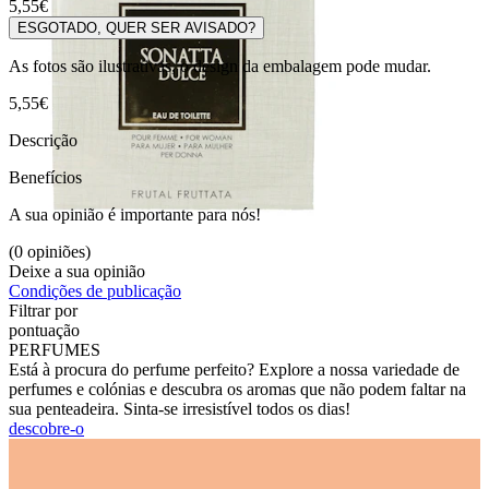
5,55€
ESGOTADO, QUER SER AVISADO?
As fotos são ilustrativas, o design da embalagem pode mudar.
5,55€
Descrição
Benefícios
A sua opinião é importante para nós!
(0 opiniões)
Deixe a sua opinião
Condições de publicação
Filtrar por
pontuação
PERFUMES
Está à procura do perfume perfeito? Explore a nossa variedade de
perfumes e colónias e descubra os aromas que não podem faltar na
sua penteadeira. Sinta-se irresistível todos os dias!
descobre-o