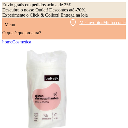
Envio grátis em pedidos acima de 25€
Descubra o nosso Outlet! Descontos até -70%.
Experimente o Click & Collect! Entrega na loja
Mis favoritos
Minha conta
Menú
O que é que procura?
home
Cosmética