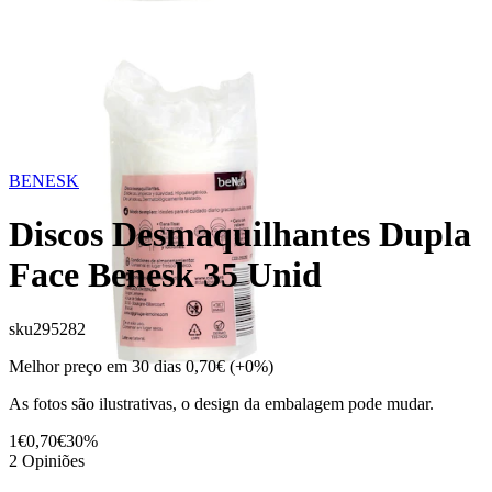
BENESK
Discos Desmaquilhantes Dupla
Face Benesk 35 Unid
sku
295282
Melhor preço em 30 dias
0,70€
(+0%)
As fotos são ilustrativas, o design da embalagem pode mudar.
1€
0,70€
30%
2
Opiniões