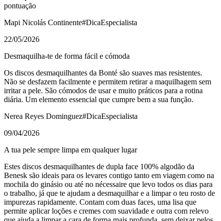
pontuação
Mapi Nicolás Continente
#DicaEspecialista
22/05/2026
Desmaquilha-te de forma fácil e cómoda
Os discos desmaquilhantes da Bonté são suaves mas resistentes.
Não se desfazem facilmente e permitem retirar a maquilhagem sem
irritar a pele. São cómodos de usar e muito práticos para a rotina
diária. Um elemento essencial que cumpre bem a sua função.
Nerea Reyes Dominguez
#DicaEspecialista
09/04/2026
A tua pele sempre limpa em qualquer lugar
Estes discos desmaquilhantes de dupla face 100% algodão da
Benesk são ideais para os levares contigo tanto em viagem como na
mochila do ginásio ou até no nécessaire que levo todos os dias para
o trabalho, já que te ajudam a desmaquilhar e a limpar o teu rosto de
impurezas rapidamente. Contam com duas faces, uma lisa que
permite aplicar loções e cremes com suavidade e outra com relevo
que ajuda a limpar a cara de forma mais profunda, sem deixar pelos