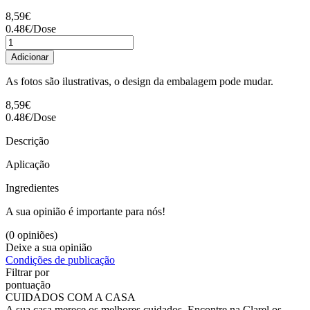
8,59€
0.48
€
/
Dose
Adicionar
As fotos são ilustrativas, o design da embalagem pode mudar.
8,59€
0.48
€
/
Dose
Descrição
Aplicação
Ingredientes
A sua opinião é importante para nós!
(0 opiniões)
Deixe a sua opinião
Condições de publicação
Filtrar por
pontuação
CUIDADOS COM A CASA
A sua casa merece os melhores cuidados. Encontre na Clarel os