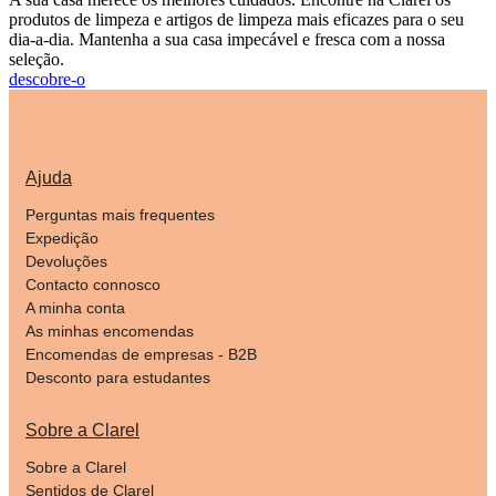
produtos de limpeza e artigos de limpeza mais eficazes para o seu
dia-a-dia. Mantenha a sua casa impecável e fresca com a nossa
seleção.
descobre-o
Ajuda
Perguntas mais frequentes
Expedição
Devoluções
Contacto connosco
A minha conta
As minhas encomendas
Encomendas de empresas - B2B
Desconto para estudantes
Sobre a Clarel
Sobre a Clarel
Sentidos de Clarel