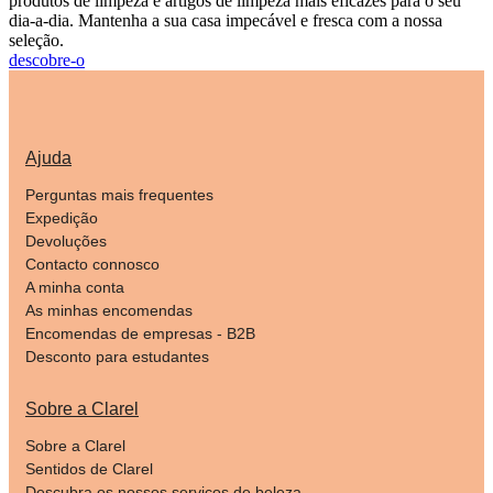
produtos de limpeza e artigos de limpeza mais eficazes para o seu
dia-a-dia. Mantenha a sua casa impecável e fresca com a nossa
seleção.
descobre-o
Ajuda
Perguntas mais frequentes
Expedição
Devoluções
Contacto connosco
A minha conta
As minhas encomendas
Encomendas de empresas - B2B
Desconto para estudantes
Sobre a Clarel
Sobre a Clarel
Sentidos de Clarel
Descubra os nossos serviços de beleza