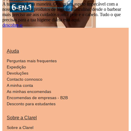
A tua rotina, à tua maneira. Obtém um aspeto impecável com a
nossa seleção de produtos de higiene masculina: desde o barbear
mais preciso até aos cuidados com a pele e o cabelo. Tudo o que
precisas para a tua higiene diária está aqui.
descobre-o
Ajuda
Perguntas mais frequentes
Expedição
Devoluções
Contacto connosco
A minha conta
As minhas encomendas
Encomendas de empresas - B2B
Desconto para estudantes
Sobre a Clarel
Sobre a Clarel