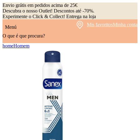
Envio grátis em pedidos acima de 25€
Descubra o nosso Outlet! Descontos até -70%.
Experimente o Click & Collect! Entrega na loja
Mis favoritos
Minha conta
Menú
O que é que procura?
home
Homem