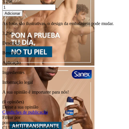
3,29€
Adicionar
As fotos são ilustrativas, o design da embalagem pode mudar.
3,29€
Descrição
Benefícios
Aplicação
Ingredientes
Informação legal
A sua opinião é importante para nós!
(0 opiniões)
Deixe a sua opinião
Condições de publicação
Filtrar por
pontuação
CUIDADOS MASCULINOS