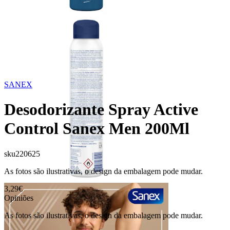
SANEX
Desodorizante Spray Active
Control Sanex Men 200Ml
sku
220625
As fotos são ilustrativas, o design da embalagem pode mudar.
3,29€
Opiniões
As fotos são ilustrativas, o design da embalagem pode mudar.