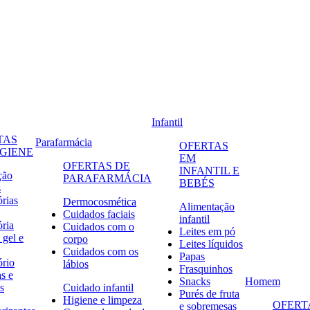
Infantil
TAS
Parafarmácia
OFERTAS
IGIENE
EM
OFERTAS DE
INFANTIL E
ção
PARAFARMÁCIA
BEBÉS
s
órias
Dermocosmética
Alimentação
Cuidados faciais
infantil
ória
Cuidados com o
Leites em pó
 gel e
corpo
Leites líquidos
Cuidados com os
Papas
ório
lábios
Frasquinhos
s e
Snacks
Homem
s
Cuidado infantil
Purés de fruta
Higiene e limpeza
OFERT
e sobremesas