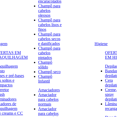
encaracolados
Champô para
cabelos
oleosos
Champô para
cabelos lisos e
finos
Champô para
cabelos secos
e danificados
agem
Higiene
Champô para
FERTAS EM
OFER
cabelos
AQUILHAGEM
EM H
pintados
Champô
quilhagem
Depila
sólido
sto
Banda
Champô seco
ses e pré-bases
depilat
Champô
 soltos e
Cera
Infantil
mpactos
depilat
rretor
Creme,
Amaciadores
ush
spray
Amaciador
uminadores
depilat
para cabelos
xadores de
Lâmina
normais
quilhagem
recarga
Amaciador
 creams e CC
para cabelos