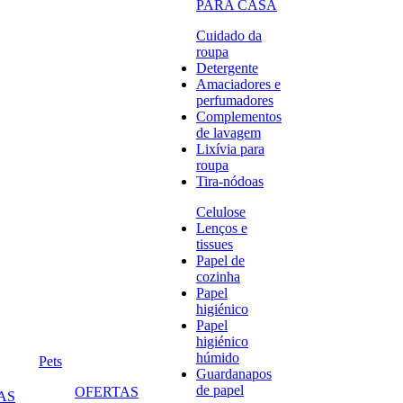
PARA CASA
Cuidado da
roupa
Detergente
Amaciadores e
perfumadores
Complementos
de lavagem
Lixívia para
roupa
Tira-nódoas
Celulose
Lenços e
tissues
Papel de
cozinha
Papel
higiénico
Papel
higiénico
húmido
Pets
Guardanapos
de papel
OFERTAS
AS