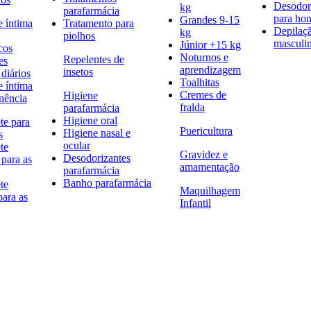
Desodor
kg
parafarmácia
para h
Grandes 9-15
e íntima
Tratamento para
Depilaç
kg
piolhos
masculi
Júnior +15 kg
cos
Noturnos e
Repelentes de
es
aprendizagem
insetos
diários
Toalhitas
e íntima
Cremes de
Higiene
nência
fralda
parafarmácia
Higiene oral
te para
Puericultura
Higiene nasal e
s
ocular
te
Gravidez e
Desodorizantes
 para as
amamentação
parafarmácia
Banho parafarmácia
te
Maquilhagem
para as
Infantil