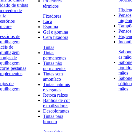
Protetores
idado de unhas
térmicos
Higien
movedor de
Pensos
rniz
Fixadores
higiéni
essórios
Laca
Tampõ
nicure
Espuma
Pensos 
Gel e gomina
essórios de
Higien
Cera fixadora
quilhagem
Inconti
ncéis de
Tintas
Sabone
quilhagem
Tintas
as mão
ponjas de
permanentes
Sabone
quilhagem
Tintas não
líquido
corre-pestanas
permanentes
mãos
mplementos
Tintas sem
Sabone
amoníaco
tojos de
sólido 
Tintas naturais
quilhagem
mãos
e veganas
Retoca raízes
Banhos de cor
e matizadores
Descolorantes
Tintas para
homem
Acessórios