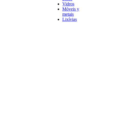
Vidros
Móveis y
metais
Lixívias