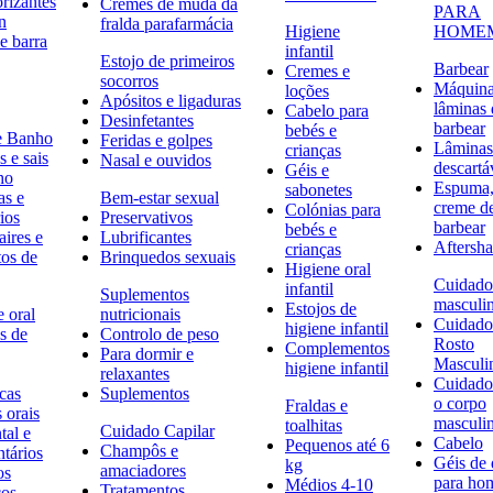
rizantes
Cremes de muda da
PARA
n
fralda parafarmácia
Higiene
HOME
e barra
infantil
Estojo de primeiros
Barbear
Cremes e
socorros
Máquina
loções
Apósitos e ligaduras
lâminas 
Cabelo para
Desinfetantes
barbear
bebés e
e Banho
Feridas e golpes
Lâminas
crianças
 e sais
Nasal e ouvidos
descartá
Géis e
ho
Espuma,
sabonetes
as e
Bem-estar sexual
creme d
Colónias para
ios
Preservativos
barbear
bebés e
ires e
Lubrificantes
Aftersh
crianças
tos de
Brinquedos sexuais
Higiene oral
Cuidado
infantil
Suplementos
masculi
Estojos de
 oral
nutricionais
Cuidado
higiene infantil
s de
Controlo de peso
Rosto
Complementos
Para dormir e
Masculi
higiene infantil
relaxantes
Cuidado
icas
Suplementos
o corpo
Fraldas e
s orais
masculi
toalhitas
Cuidado Capilar
tal e
Cabelo
Pequenos até 6
Champôs e
ntários
Géis de
kg
amaciadores
os
para h
Médios 4-10
Tratamentos
cos