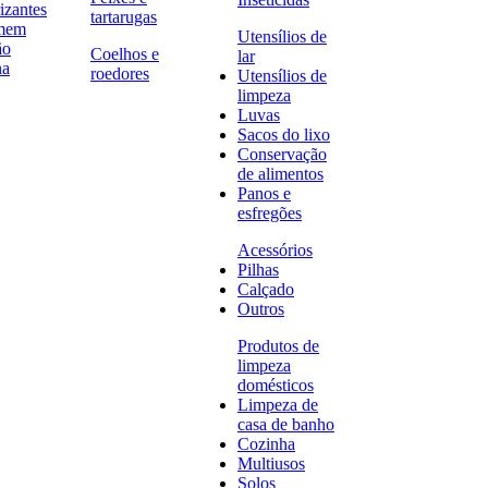
izantes
tartarugas
omem
Utensílios de
ão
Coelhos e
lar
na
roedores
Utensílios de
limpeza
Luvas
Sacos do lixo
Conservação
de alimentos
Panos e
esfregões
Acessórios
Pilhas
Calçado
Outros
Produtos de
limpeza
domésticos
Limpeza de
casa de banho
Cozinha
Multiusos
Solos