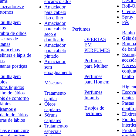
Desodo
eams
encaracolados
Roll-O
onzeadores e
Amaciador
Creme 
ntornos
para cabelo
Spray
liso e fino
quilhagem
Pés
Amaciador
hos
para cabelo
Perfumes
Banho
mbra de olhos
seco e
Géis d
scaras de
OFERTAS
danificado
Bombas
stanas
EM
Amaciador
de ban
brancelhas
PERFUMES
para cabelo
Esponj
liners e lápis de
pintado
acessór
hos
Perfumes
Amaciador
Necessa
stanas postiças
para Mulher
sem
conjun
enxaguamento
quilhagem
Perfumes
banho
bios
para Homem
Máscaras
Higiene
tons líquidos
Perfumes
Escova
lho de lábios
Tratamento
Infantis
dentes
pis de contorno
capilar
Pastas
lábios
Óleos
Estojos de
dentífr
lsamos e
capilares
perfumes
Elixire
idado de lábios
Séruns
Fio den
ras de lábios
capilares
interde
Tratamentos
has e manicure
Produt
especiais
rniz de unhas
protéti