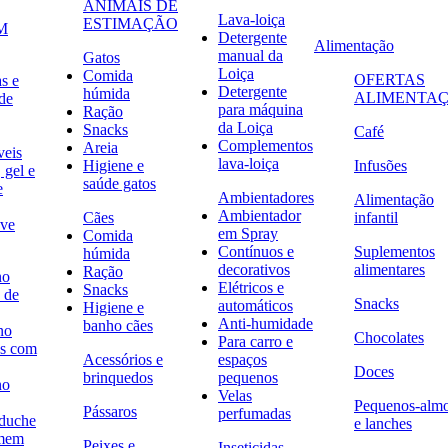
ANIMAIS DE
Lava-loiça
ESTIMAÇÃO
M
Detergente
Alimentação
manual da
Gatos
Loiça
Comida
OFERTAS
s e
Detergente
húmida
ALIMENTA
de
para máquina
Ração
da Loiça
Snacks
Café
Complementos
Areia
veis
lava-loiça
Higiene e
Infusões
 gel e
saúde gatos
e
Ambientadores
Alimentação
Ambientador
Cães
infantil
ave
em Spray
Comida
Contínuos e
Suplementos
húmida
decorativos
alimentares
Ração
no
Elétricos e
Snacks
 de
Snacks
automáticos
Higiene e
Anti-humidade
banho cães
no
Chocolates
Para carro e
s com
Acessórios e
espaços
Doces
brinquedos
pequenos
no
Velas
Pequenos-alm
Pássaros
perfumadas
 duche
e lanches
omem
Peixes e
Inseticidas