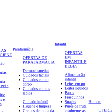
Infantil
Parafarmácia
TAS
OFERTAS
IGIENE
EM
OFERTAS DE
INFANTIL E
PARAFARMÁCIA
ção
BEBÉS
s
Dermocosmética
órias
Alimentação
Cuidados faciais
infantil
Cuidados com o
ória
Leites em pó
corpo
 gel e
Leites líquidos
Cuidados com os
Papas
lábios
ório
Frasquinhos
s e
Cuidado infantil
Snacks
Homem
s
Higiene e limpeza
Purés de fruta
OFERT
Cremes de muda da
e sobremesas