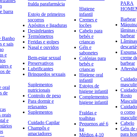
rizantes
PARA
fralda parafarmácia
n
Higiene
HOME
e barra
Estojo de primeiros
infantil
Barbear
socorros
Cremes e
Máquina
Apósitos e ligaduras
loções
lâminas 
Desinfetantes
Cabelo para
barbear
Termómetros
bebés e
e Banho
Lâminas
Feridas e golpes
crianças
 e sais
descartá
Nasal e ouvidos
Géis e
ho
Espuma,
sabonetes
as e
Bem-estar sexual
creme d
Colónias para
ios
Preservativos
barbear
bebés e
ires e
Lubrificantes
Aftersh
crianças
tos de
Brinquedos sexuais
Higiene oral
Cuidado
infantil
Suplementos
masculi
Estojos de
 oral
nutricionais
Cuidado
higiene infantil
s de
Controlo de peso
Rosto
Complementos
Para dormir e
Masculi
higiene infantil
relaxantes
Cuidado
icas
Suplementos
o corpo
Fraldas e
s orais
masculi
toalhitas
tal e
Cuidado Capilar
Cabelo
Pequenos até 6
ntários
Champôs e
Géis de
kg
os
amaciadores
para h
Médios 4-10
cos