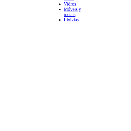
Vidros
Móveis y
metais
Lixívias