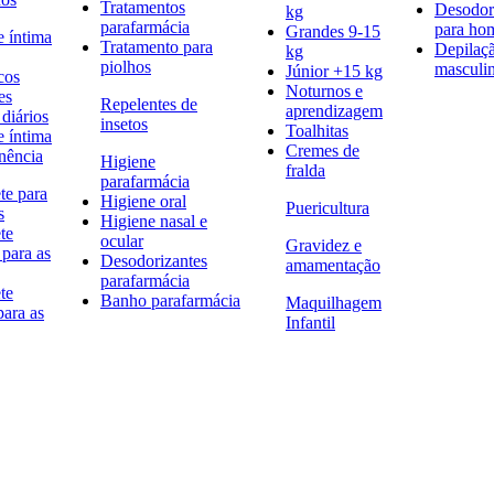
Tratamentos
Desodor
kg
parafarmácia
para h
Grandes 9-15
e íntima
Tratamento para
Depilaç
kg
piolhos
masculi
Júnior +15 kg
cos
Noturnos e
es
Repelentes de
aprendizagem
diários
insetos
Toalhitas
e íntima
Cremes de
nência
Higiene
fralda
parafarmácia
te para
Higiene oral
Puericultura
s
Higiene nasal e
te
ocular
Gravidez e
 para as
Desodorizantes
amamentação
parafarmácia
te
Banho parafarmácia
Maquilhagem
para as
Infantil