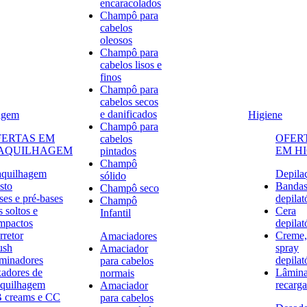
encaracolados
Champô para
cabelos
oleosos
Champô para
cabelos lisos e
finos
Champô para
cabelos secos
e danificados
agem
Higiene
Champô para
FERTAS EM
OFER
cabelos
AQUILHAGEM
EM H
pintados
Champô
quilhagem
Depila
sólido
sto
Banda
Champô seco
ses e pré-bases
depilat
Champô
 soltos e
Cera
Infantil
mpactos
depilat
rretor
Creme,
Amaciadores
ush
spray
Amaciador
uminadores
depilat
para cabelos
xadores de
Lâmina
normais
quilhagem
recarga
Amaciador
 creams e CC
para cabelos