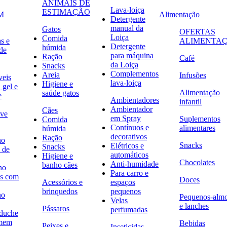
ANIMAIS DE
Lava-loiça
ESTIMAÇÃO
M
Alimentação
Detergente
manual da
Gatos
OFERTAS
Loiça
Comida
s e
ALIMENTA
Detergente
húmida
de
para máquina
Ração
Café
da Loiça
Snacks
Complementos
Areia
Infusões
veis
lava-loiça
Higiene e
 gel e
Alimentação
saúde gatos
e
Ambientadores
infantil
Ambientador
Cães
ave
em Spray
Suplementos
Comida
Contínuos e
alimentares
húmida
decorativos
Ração
no
Snacks
Elétricos e
Snacks
 de
automáticos
Higiene e
Chocolates
Anti-humidade
banho cães
no
Para carro e
s com
Doces
Acessórios e
espaços
brinquedos
pequenos
no
Pequenos-alm
Velas
e lanches
Pássaros
perfumadas
 duche
omem
Bebidas
Peixes e
Inseticidas