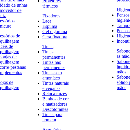
Protetores
idado de unhas
térmicos
Higien
movedor de
Pensos
rniz
Fixadores
higiéni
essórios
Laca
Tampõ
nicure
Espuma
Pensos 
Gel e gomina
essórios de
Higien
Cera fixadora
quilhagem
Inconti
ncéis de
Tintas
Sabone
quilhagem
Tintas
as mão
ponjas de
permanentes
Sabone
quilhagem
Tintas não
líquido
corre-pestanas
permanentes
mãos
mplementos
Tintas sem
Sabone
amoníaco
tojos de
sólido 
Tintas naturais
quilhagem
mãos
e veganas
Retoca raízes
Banhos de cor
e matizadores
Descolorantes
Tintas para
homem
Acessórios