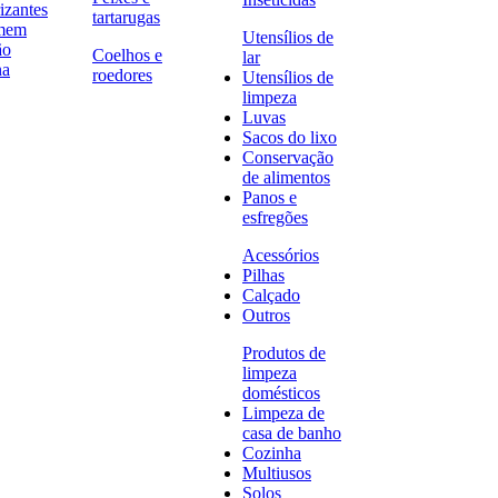
izantes
tartarugas
omem
Utensílios de
ão
Coelhos e
lar
na
roedores
Utensílios de
limpeza
Luvas
Sacos do lixo
Conservação
de alimentos
Panos e
esfregões
Acessórios
Pilhas
Calçado
Outros
Produtos de
limpeza
domésticos
Limpeza de
casa de banho
Cozinha
Multiusos
Solos