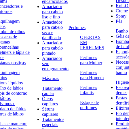
Desodo
eams
encaracolados
Roll-O
onzeadores e
Amaciador
Creme 
ntornos
para cabelo
Spray
liso e fino
quilhagem
Pés
Amaciador
hos
para cabelo
Perfumes
Banho
mbra de olhos
seco e
Géis d
scaras de
OFERTAS
danificado
Bombas
stanas
EM
Amaciador
de ban
brancelhas
PERFUMES
para cabelo
Esponj
liners e lápis de
pintado
acessór
hos
Perfumes
Amaciador
Necessa
stanas postiças
para Mulher
sem
conjun
enxaguamento
quilhagem
Perfumes
banho
bios
para Homem
Máscaras
Higiene
tons líquidos
Perfumes
Escova
lho de lábios
Tratamento
Infantis
dentes
pis de contorno
capilar
Pastas
lábios
Óleos
Estojos de
dentífr
lsamos e
capilares
perfumes
Elixire
idado de lábios
Séruns
Fio den
ras de lábios
capilares
interde
Tratamentos
has e manicure
Produt
especiais
rniz de unhas
protéti