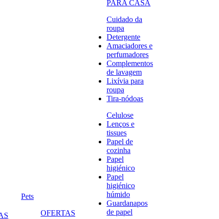
PARA CASA
Cuidado da
roupa
Detergente
Amaciadores e
perfumadores
Complementos
de lavagem
Lixívia para
roupa
Tira-nódoas
Celulose
Lenços e
tissues
Papel de
cozinha
Papel
higiénico
Papel
higiénico
húmido
Pets
Guardanapos
de papel
OFERTAS
AS