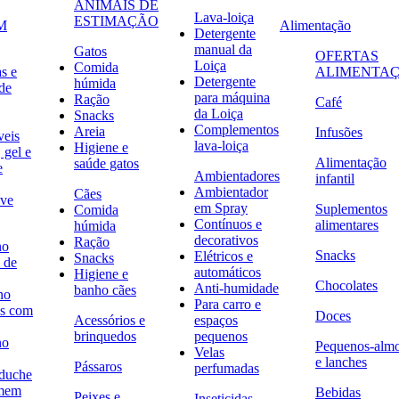
ANIMAIS DE
Lava-loiça
ESTIMAÇÃO
M
Alimentação
Detergente
manual da
Gatos
OFERTAS
Loiça
Comida
s e
ALIMENTA
Detergente
húmida
de
para máquina
Ração
Café
da Loiça
Snacks
Complementos
Areia
Infusões
veis
lava-loiça
Higiene e
 gel e
Alimentação
saúde gatos
e
Ambientadores
infantil
Ambientador
Cães
ave
em Spray
Suplementos
Comida
Contínuos e
alimentares
húmida
decorativos
Ração
no
Snacks
Elétricos e
Snacks
 de
automáticos
Higiene e
Chocolates
Anti-humidade
banho cães
no
Para carro e
s com
Doces
Acessórios e
espaços
brinquedos
pequenos
no
Pequenos-alm
Velas
e lanches
Pássaros
perfumadas
 duche
omem
Bebidas
Peixes e
Inseticidas