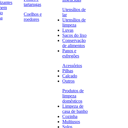
izantes
tartarugas
omem
Utensílios de
ão
Coelhos e
lar
na
roedores
Utensílios de
limpeza
Luvas
Sacos do lixo
Conservação
de alimentos
Panos e
esfregões
Acessórios
Pilhas
Calçado
Outros
Produtos de
limpeza
domésticos
Limpeza de
casa de banho
Cozinha
Multiusos
Solos