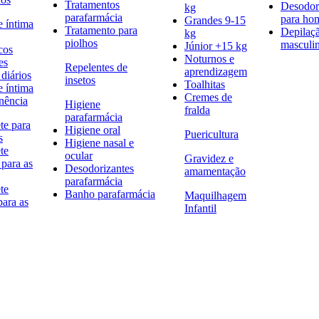
Tratamentos
Desodor
kg
parafarmácia
para h
Grandes 9-15
e íntima
Tratamento para
Depilaç
kg
piolhos
masculi
Júnior +15 kg
cos
Noturnos e
es
Repelentes de
aprendizagem
diários
insetos
Toalhitas
e íntima
Cremes de
nência
Higiene
fralda
parafarmácia
te para
Higiene oral
Puericultura
s
Higiene nasal e
te
ocular
Gravidez e
 para as
Desodorizantes
amamentação
parafarmácia
te
Banho parafarmácia
Maquilhagem
para as
Infantil