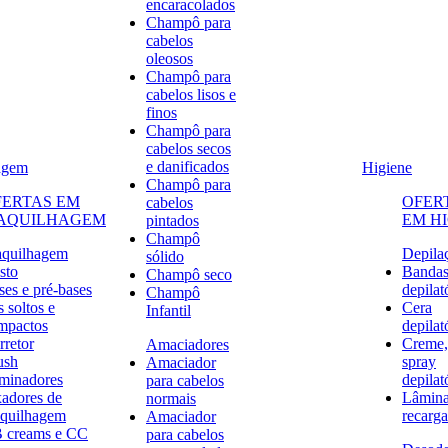
encaracolados
Champô para
cabelos
oleosos
Champô para
cabelos lisos e
finos
Champô para
cabelos secos
e danificados
agem
Higiene
Champô para
FERTAS EM
OFER
cabelos
AQUILHAGEM
EM H
pintados
Champô
quilhagem
Depila
sólido
sto
Banda
Champô seco
ses e pré-bases
depilat
Champô
 soltos e
Cera
Infantil
mpactos
depilat
rretor
Creme,
Amaciadores
ush
spray
Amaciador
uminadores
depilat
para cabelos
xadores de
Lâmina
normais
quilhagem
recarga
Amaciador
 creams e CC
para cabelos