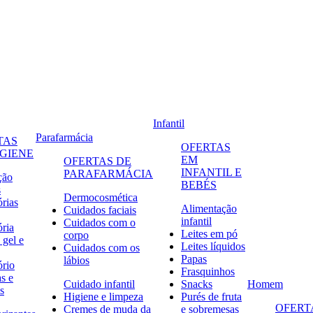
Infantil
Parafarmácia
TAS
OFERTAS
IGIENE
EM
OFERTAS DE
INFANTIL E
PARAFARMÁCIA
ção
BEBÉS
s
Dermocosmética
órias
Alimentação
Cuidados faciais
infantil
Cuidados com o
ória
Leites em pó
corpo
 gel e
Leites líquidos
Cuidados com os
Papas
lábios
ório
Frasquinhos
s e
Cuidado infantil
Snacks
Homem
s
Higiene e limpeza
Purés de fruta
OFERT
Cremes de muda da
e sobremesas