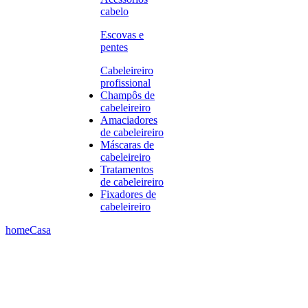
cabelo
Escovas e
pentes
Cabeleireiro
profissional
Champôs de
cabeleireiro
Amaciadores
de cabeleireiro
Máscaras de
cabeleireiro
Tratamentos
de cabeleireiro
Fixadores de
cabeleireiro
home
Casa