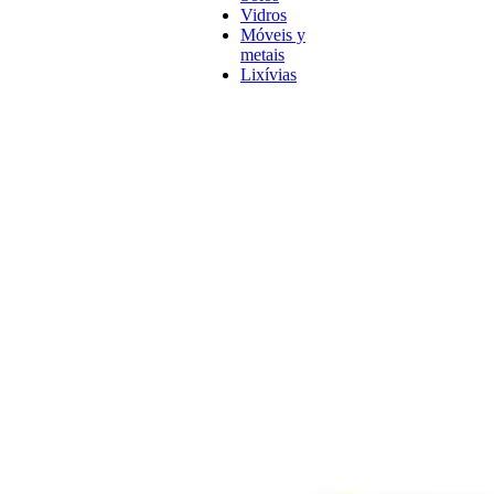
Vidros
Móveis y
metais
Lixívias