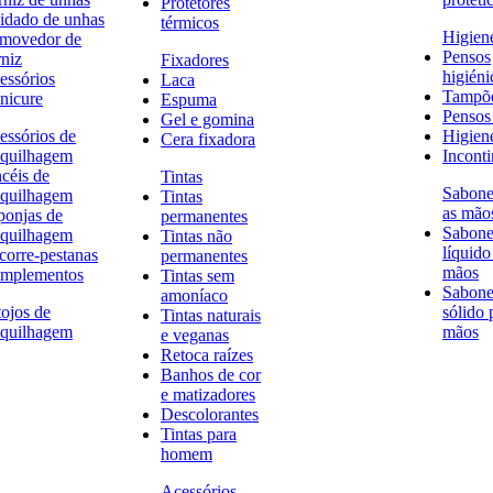
Protetores
idado de unhas
térmicos
Higien
movedor de
Pensos
rniz
Fixadores
higiéni
essórios
Laca
Tampõ
nicure
Espuma
Pensos 
Gel e gomina
essórios de
Higien
Cera fixadora
quilhagem
Inconti
ncéis de
Tintas
Sabone
quilhagem
Tintas
as mão
ponjas de
permanentes
Sabone
quilhagem
Tintas não
líquido
corre-pestanas
permanentes
mãos
mplementos
Tintas sem
Sabone
amoníaco
tojos de
sólido 
Tintas naturais
quilhagem
mãos
e veganas
Retoca raízes
Banhos de cor
e matizadores
Descolorantes
Tintas para
homem
Acessórios