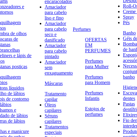
Desodo
eams
encaracolados
Roll-O
onzeadores e
Amaciador
Creme 
ntornos
para cabelo
Spray
liso e fino
quilhagem
Pés
Amaciador
hos
para cabelo
Perfumes
Banho
mbra de olhos
seco e
Géis d
scaras de
OFERTAS
danificado
Bombas
stanas
EM
Amaciador
de ban
brancelhas
PERFUMES
para cabelo
Esponj
liners e lápis de
pintado
acessór
hos
Perfumes
Amaciador
Necessa
stanas postiças
para Mulher
sem
conjun
enxaguamento
quilhagem
Perfumes
banho
bios
para Homem
Máscaras
Higiene
tons líquidos
Perfumes
Escova
lho de lábios
Tratamento
Infantis
dentes
pis de contorno
capilar
Pastas
lábios
Óleos
Estojos de
dentífr
lsamos e
capilares
perfumes
Elixire
idado de lábios
Séruns
Fio den
ras de lábios
capilares
interde
Tratamentos
has e manicure
Produt
especiais
rniz de unhas
protéti