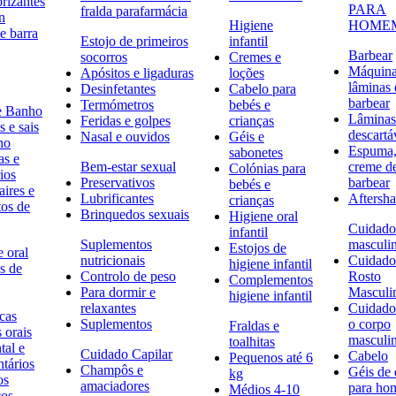
rizantes
PARA
fralda parafarmácia
n
Higiene
HOME
e barra
Estojo de primeiros
infantil
Barbear
socorros
Cremes e
Máquina
Apósitos e ligaduras
loções
lâminas 
Desinfetantes
Cabelo para
barbear
Termómetros
bebés e
e Banho
Lâminas
Feridas e golpes
crianças
 e sais
descartá
Nasal e ouvidos
Géis e
ho
Espuma,
sabonetes
as e
Bem-estar sexual
creme d
Colónias para
ios
Preservativos
barbear
bebés e
ires e
Lubrificantes
Aftersh
crianças
tos de
Brinquedos sexuais
Higiene oral
Cuidado
infantil
Suplementos
masculi
Estojos de
 oral
nutricionais
Cuidado
higiene infantil
s de
Controlo de peso
Rosto
Complementos
Para dormir e
Masculi
higiene infantil
relaxantes
Cuidado
icas
Suplementos
o corpo
Fraldas e
s orais
masculi
toalhitas
tal e
Cuidado Capilar
Cabelo
Pequenos até 6
ntários
Champôs e
Géis de
kg
os
amaciadores
para h
Médios 4-10
cos