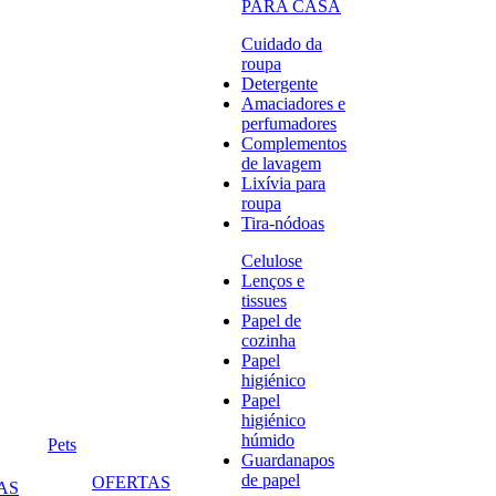
PARA CASA
Cuidado da
roupa
Detergente
Amaciadores e
perfumadores
Complementos
de lavagem
Lixívia para
roupa
Tira-nódoas
Celulose
Lenços e
tissues
Papel de
cozinha
Papel
higiénico
Papel
higiénico
húmido
Pets
Guardanapos
de papel
OFERTAS
AS