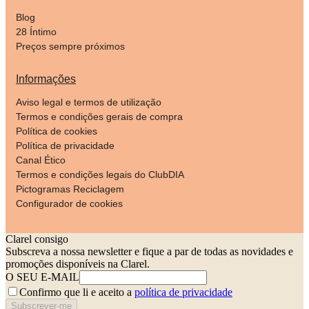
Blog
28 Íntimo
Preços sempre próximos
Informações
Aviso legal e termos de utilização
Termos e condições gerais de compra
Política de cookies
Política de privacidade
Canal Ético
Termos e condições legais do ClubDIA
Pictogramas Reciclagem
Configurador de cookies
Clarel consigo
Subscreva a nossa newsletter e fique a par de todas as novidades e
promoções disponíveis na Clarel.
O SEU E-MAIL
Confirmo que li e aceito a
política de privacidade
Subscrever-me