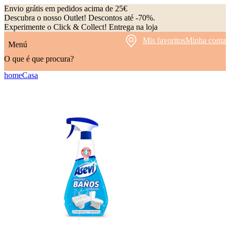
Envio grátis em pedidos acima de 25€
Descubra o nosso Outlet! Descontos até -70%.
Experimente o Click & Collect! Entrega na loja
Mis favoritos
Minha conta
Menú
O que é que procura?
home
Casa