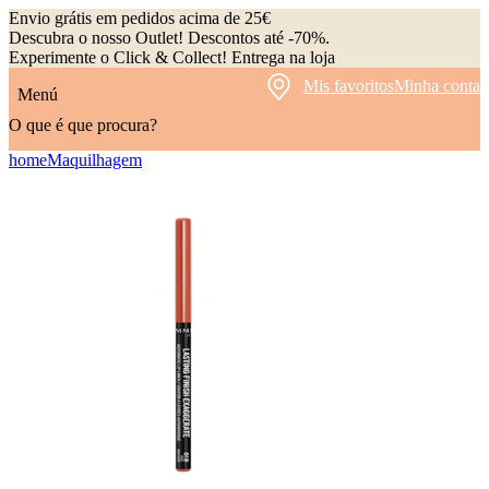
Envio grátis em pedidos acima de 25€
Descubra o nosso Outlet! Descontos até -70%.
Experimente o Click & Collect! Entrega na loja
Mis favoritos
Minha conta
Menú
O que é que procura?
home
Maquilhagem