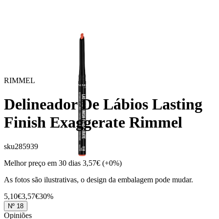
RIMMEL
Delineador De Lábios Lasting
Finish Exaggerate Rimmel
sku
285939
Melhor preço em 30 dias
3,57€
(+0%)
As fotos são ilustrativas, o design da embalagem pode mudar.
5,10€
3,57€
30%
Nº 18
Opiniões