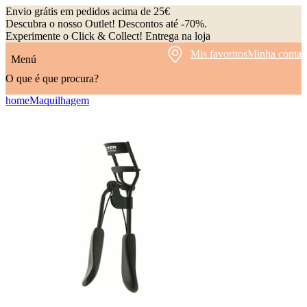
Envio grátis em pedidos acima de 25€
Descubra o nosso Outlet! Descontos até -70%.
Experimente o Click & Collect! Entrega na loja
Mis favoritos
Minha conta
Menú
O que é que procura?
home
Maquilhagem