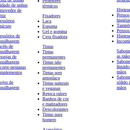
Protetores
idado de unhas
térmicos
Higien
movedor de
Pensos
rniz
Fixadores
higiéni
essórios
Laca
Tampõ
nicure
Espuma
Pensos 
Gel e gomina
essórios de
Higien
Cera fixadora
quilhagem
Inconti
ncéis de
Tintas
Sabone
quilhagem
Tintas
as mão
ponjas de
permanentes
Sabone
quilhagem
Tintas não
líquido
corre-pestanas
permanentes
mãos
mplementos
Tintas sem
Sabone
amoníaco
tojos de
sólido 
Tintas naturais
quilhagem
mãos
e veganas
Retoca raízes
Banhos de cor
e matizadores
Descolorantes
Tintas para
homem
Acessórios