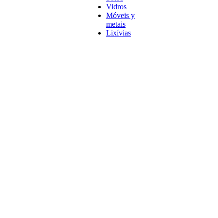
Vidros
Móveis y
metais
Lixívias