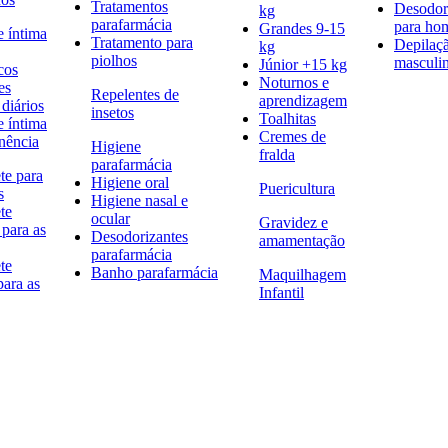
Tratamentos
Desodor
kg
parafarmácia
para h
Grandes 9-15
e íntima
Tratamento para
Depilaç
kg
piolhos
masculi
Júnior +15 kg
cos
Noturnos e
es
Repelentes de
aprendizagem
diários
insetos
Toalhitas
e íntima
Cremes de
nência
Higiene
fralda
parafarmácia
te para
Higiene oral
Puericultura
s
Higiene nasal e
te
ocular
Gravidez e
 para as
Desodorizantes
amamentação
parafarmácia
te
Banho parafarmácia
Maquilhagem
para as
Infantil