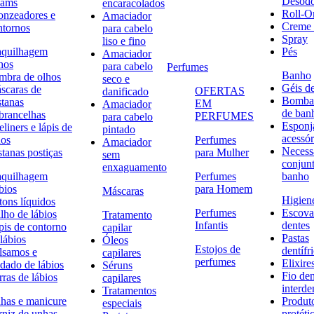
Desodo
eams
encaracolados
Roll-O
onzeadores e
Amaciador
Creme 
ntornos
para cabelo
Spray
liso e fino
quilhagem
Pés
Amaciador
hos
para cabelo
Perfumes
Banho
mbra de olhos
seco e
Géis d
scaras de
OFERTAS
danificado
Bombas
stanas
EM
Amaciador
de ban
brancelhas
PERFUMES
para cabelo
Esponj
liners e lápis de
pintado
acessór
hos
Perfumes
Amaciador
Necessa
stanas postiças
para Mulher
sem
conjun
enxaguamento
quilhagem
Perfumes
banho
bios
para Homem
Máscaras
Higiene
tons líquidos
Perfumes
Escova
lho de lábios
Tratamento
Infantis
dentes
pis de contorno
capilar
Pastas
lábios
Óleos
Estojos de
dentífr
lsamos e
capilares
perfumes
Elixire
idado de lábios
Séruns
Fio den
ras de lábios
capilares
interde
Tratamentos
has e manicure
Produt
especiais
rniz de unhas
protéti