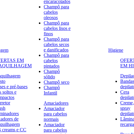
encaracolados
Champô para
cabelos
oleosos
Champô para
cabelos lisos e
finos
Champô para
cabelos secos
e danificados
agem
Higiene
Champô para
FERTAS EM
OFER
cabelos
AQUILHAGEM
EM H
pintados
Champô
quilhagem
Depila
sólido
sto
Banda
Champô seco
ses e pré-bases
depilat
Champô
 soltos e
Cera
Infantil
mpactos
depilat
rretor
Creme,
Amaciadores
ush
spray
Amaciador
uminadores
depilat
para cabelos
xadores de
Lâmina
normais
quilhagem
recarga
Amaciador
 creams e CC
para cabelos