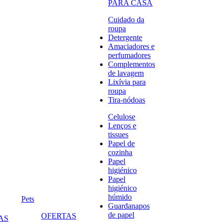
PARA CASA
Cuidado da
roupa
Detergente
Amaciadores e
perfumadores
Complementos
de lavagem
Lixívia para
roupa
Tira-nódoas
Celulose
Lenços e
tissues
Papel de
cozinha
Papel
higiénico
Papel
higiénico
húmido
Pets
Guardanapos
de papel
OFERTAS
AS