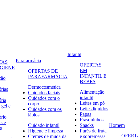
Infantil
Parafarmácia
TAS
OFERTAS
IGIENE
EM
OFERTAS DE
INFANTIL E
PARAFARMÁCIA
ção
BEBÉS
s
Dermocosmética
órias
Alimentação
Cuidados faciais
infantil
Cuidados com o
ória
Leites em pó
corpo
 gel e
Leites líquidos
Cuidados com os
Papas
lábios
ório
Frasquinhos
s e
Cuidado infantil
Snacks
Homem
s
Higiene e limpeza
Purés de fruta
OFERT
Cremes de muda da
e sobremesas