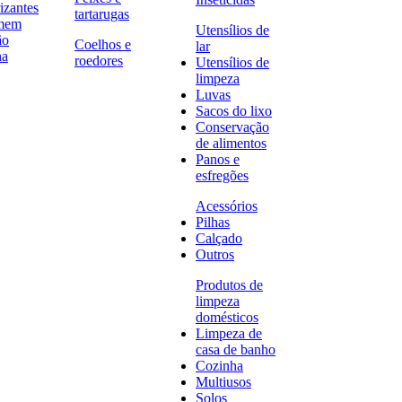
izantes
tartarugas
omem
Utensílios de
ão
Coelhos e
lar
na
roedores
Utensílios de
limpeza
Luvas
Sacos do lixo
Conservação
de alimentos
Panos e
esfregões
Acessórios
Pilhas
Calçado
Outros
Produtos de
limpeza
domésticos
Limpeza de
casa de banho
Cozinha
Multiusos
Solos