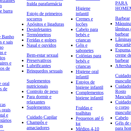
rizantes
PARA
fralda parafarmácia
n
Higiene
HOME
e barra
Estojo de primeiros
infantil
Barbear
socorros
Cremes e
Máquina
Apósitos e ligaduras
loções
lâminas 
Desinfetantes
Cabelo para
barbear
Termómetros
bebés e
e Banho
Lâminas
Feridas e golpes
crianças
 e sais
descartá
Nasal e ouvidos
Géis e
ho
Espuma,
sabonetes
as e
Bem-estar sexual
creme d
Colónias para
ios
Preservativos
barbear
bebés e
ires e
Lubrificantes
Aftersh
crianças
tos de
Brinquedos sexuais
Higiene oral
Cuidado
infantil
Suplementos
masculi
Estojos de
 oral
nutricionais
Cuidado
higiene infantil
s de
Controlo de peso
Rosto
Complementos
Para dormir e
Masculi
higiene infantil
relaxantes
Cuidado
icas
Suplementos
o corpo
Fraldas e
s orais
masculi
toalhitas
tal e
Cuidado Capilar
Cabelo
Pequenos até 6
ntários
Champôs e
Géis de
kg
os
amaciadores
para h
Médios 4-10
cos