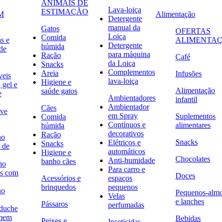
ANIMAIS DE
Lava-loiça
ESTIMAÇÃO
M
Alimentação
Detergente
manual da
Gatos
OFERTAS
Loiça
Comida
s e
ALIMENTA
Detergente
húmida
de
para máquina
Ração
Café
da Loiça
Snacks
Complementos
Areia
Infusões
veis
lava-loiça
Higiene e
 gel e
Alimentação
saúde gatos
e
Ambientadores
infantil
Ambientador
Cães
ave
em Spray
Suplementos
Comida
Contínuos e
alimentares
húmida
decorativos
Ração
no
Snacks
Elétricos e
Snacks
 de
automáticos
Higiene e
Chocolates
Anti-humidade
banho cães
no
Para carro e
s com
Doces
Acessórios e
espaços
brinquedos
pequenos
no
Pequenos-alm
Velas
e lanches
Pássaros
perfumadas
 duche
omem
Bebidas
Peixes e
Inseticidas