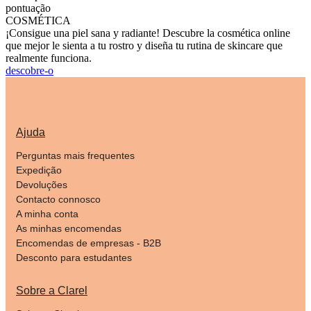
pontuação
COSMÉTICA
¡Consigue una piel sana y radiante! Descubre la cosmética online
que mejor le sienta a tu rostro y diseña tu rutina de skincare que
realmente funciona.
descobre-o
Ajuda
Perguntas mais frequentes
Expedição
Devoluções
Contacto connosco
A minha conta
As minhas encomendas
Encomendas de empresas - B2B
Desconto para estudantes
Sobre a Clarel