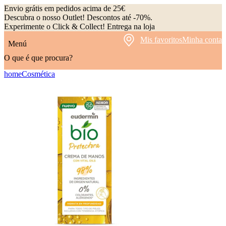
Envio grátis em pedidos acima de 25€
Descubra o nosso Outlet! Descontos até -70%.
Experimente o Click & Collect! Entrega na loja
Mis favoritos
Minha conta
Menú
O que é que procura?
home
Cosmética