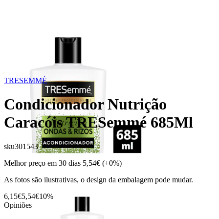
TRESEMMÉ
Condicionador Nutrição
Caracóis TRESemmé 685Ml
sku
301543
Melhor preço em 30 dias
5,54€
(+0%)
As fotos são ilustrativas, o design da embalagem pode mudar.
6,15€
5,54€
10%
Opiniões