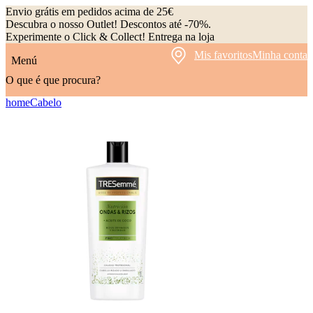
Envio grátis em pedidos acima de 25€
Descubra o nosso Outlet! Descontos até -70%.
Experimente o Click & Collect! Entrega na loja
Mis favoritos
Minha conta
Menú
O que é que procura?
home
Cabelo