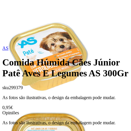
AS
Comida Húmida Cães Júnior
Patê Aves E Legumes AS 300Gr
sku
299379
As fotos são ilustrativas, o design da embalagem pode mudar.
0,95€
Opiniões
As fotos são ilustrativas, o design da embalagem pode mudar.