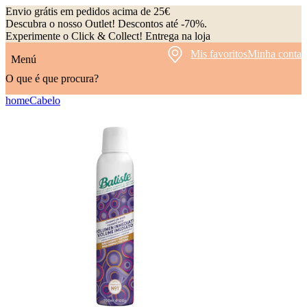
Envio grátis em pedidos acima de 25€
Descubra o nosso Outlet! Descontos até -70%.
Experimente o Click & Collect! Entrega na loja
Mis favoritos
Minha conta
Menú
O que é que procura?
home
Cabelo