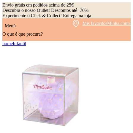
Envio grátis em pedidos acima de 25€
Descubra o nosso Outlet! Descontos até -70%.
Experimente o Click & Collect! Entrega na loja
Mis favoritos
Minha conta
Menú
O que é que procura?
home
Infantil