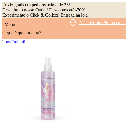
Envio grátis em pedidos acima de 25€
Descubra o nosso Outlet! Descontos até -70%.
Experimente o Click & Collect! Entrega na loja
Mis favoritos
Minha conta
Menú
O que é que procura?
home
Infantil