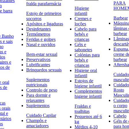
rizantes
PARA
fralda parafarmácia
n
Higiene
HOME
e barra
Estojo de primeiros
infantil
Barbear
socorros
Cremes e
Máquina
Apósitos e ligaduras
loções
lâminas 
Desinfetantes
Cabelo para
barbear
Termómetros
bebés e
e Banho
Lâminas
Feridas e golpes
crianças
 e sais
descartá
Nasal e ouvidos
Géis e
ho
Espuma,
sabonetes
as e
Bem-estar sexual
creme d
Colónias para
ios
Preservativos
barbear
bebés e
ires e
Lubrificantes
Aftersh
crianças
tos de
Brinquedos sexuais
Higiene oral
Cuidado
infantil
Suplementos
masculi
Estojos de
 oral
nutricionais
Cuidado
higiene infantil
s de
Controlo de peso
Rosto
Complementos
Para dormir e
Masculi
higiene infantil
relaxantes
Cuidado
icas
Suplementos
o corpo
Fraldas e
s orais
masculi
toalhitas
tal e
Cuidado Capilar
Cabelo
Pequenos até 6
ntários
Champôs e
Géis de
kg
os
amaciadores
para h
Médios 4-10
cos