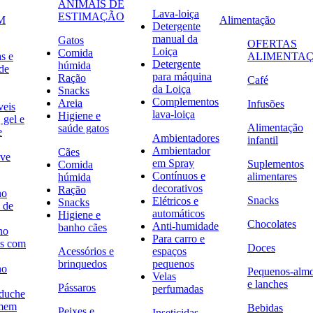
ANIMAIS DE
Lava-loiça
ESTIMAÇÃO
M
Alimentação
Detergente
manual da
Gatos
OFERTAS
Loiça
Comida
s e
ALIMENTA
Detergente
húmida
de
para máquina
Ração
Café
da Loiça
Snacks
Complementos
Areia
Infusões
veis
lava-loiça
Higiene e
 gel e
Alimentação
saúde gatos
e
Ambientadores
infantil
Ambientador
Cães
ave
em Spray
Suplementos
Comida
Contínuos e
alimentares
húmida
decorativos
Ração
no
Snacks
Elétricos e
Snacks
 de
automáticos
Higiene e
Chocolates
Anti-humidade
banho cães
no
Para carro e
s com
Doces
Acessórios e
espaços
brinquedos
pequenos
no
Pequenos-alm
Velas
e lanches
Pássaros
perfumadas
 duche
omem
Bebidas
Peixes e
Inseticidas