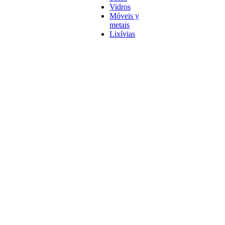
Vidros
Móveis y
metais
Lixívias