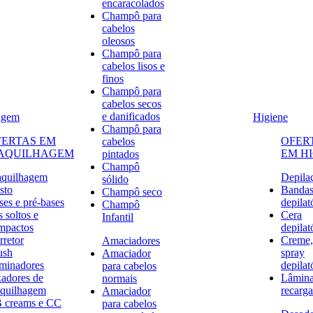
encaracolados
Champô para
cabelos
oleosos
Champô para
cabelos lisos e
finos
Champô para
cabelos secos
e danificados
agem
Higiene
Champô para
FERTAS EM
OFER
cabelos
AQUILHAGEM
EM H
pintados
Champô
quilhagem
Depila
sólido
sto
Banda
Champô seco
ses e pré-bases
depilat
Champô
 soltos e
Cera
Infantil
mpactos
depilat
rretor
Creme,
Amaciadores
ush
spray
Amaciador
uminadores
depilat
para cabelos
xadores de
Lâmina
normais
quilhagem
recarga
Amaciador
 creams e CC
para cabelos