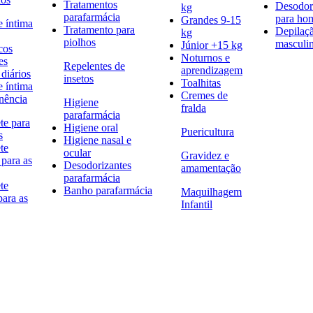
Tratamentos
Desodor
kg
parafarmácia
para h
Grandes 9-15
e íntima
Tratamento para
Depilaç
kg
piolhos
masculi
Júnior +15 kg
cos
Noturnos e
es
Repelentes de
aprendizagem
diários
insetos
Toalhitas
e íntima
Cremes de
nência
Higiene
fralda
parafarmácia
te para
Higiene oral
Puericultura
s
Higiene nasal e
te
ocular
Gravidez e
 para as
Desodorizantes
amamentação
parafarmácia
te
Banho parafarmácia
Maquilhagem
para as
Infantil