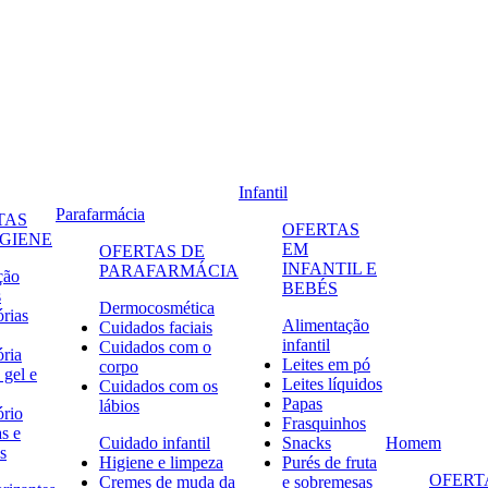
Infantil
Parafarmácia
TAS
OFERTAS
IGIENE
EM
OFERTAS DE
INFANTIL E
PARAFARMÁCIA
ção
BEBÉS
s
Dermocosmética
órias
Alimentação
Cuidados faciais
infantil
Cuidados com o
ória
Leites em pó
corpo
 gel e
Leites líquidos
Cuidados com os
Papas
lábios
ório
Frasquinhos
s e
Cuidado infantil
Snacks
Homem
s
Higiene e limpeza
Purés de fruta
OFERT
Cremes de muda da
e sobremesas