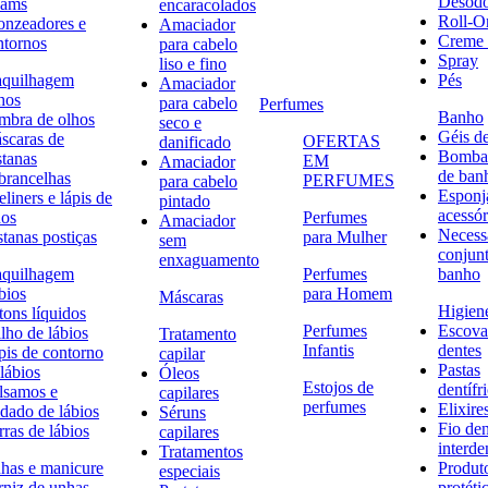
Desodo
eams
encaracolados
Roll-O
onzeadores e
Amaciador
Creme 
ntornos
para cabelo
Spray
liso e fino
quilhagem
Pés
Amaciador
hos
para cabelo
Perfumes
Banho
mbra de olhos
seco e
Géis d
scaras de
OFERTAS
danificado
Bombas
stanas
EM
Amaciador
de ban
brancelhas
PERFUMES
para cabelo
Esponj
liners e lápis de
pintado
acessór
hos
Perfumes
Amaciador
Necessa
stanas postiças
para Mulher
sem
conjun
enxaguamento
quilhagem
Perfumes
banho
bios
para Homem
Máscaras
Higiene
tons líquidos
Perfumes
Escova
lho de lábios
Tratamento
Infantis
dentes
pis de contorno
capilar
Pastas
lábios
Óleos
Estojos de
dentífr
lsamos e
capilares
perfumes
Elixire
idado de lábios
Séruns
Fio den
ras de lábios
capilares
interde
Tratamentos
has e manicure
Produt
especiais
rniz de unhas
protéti