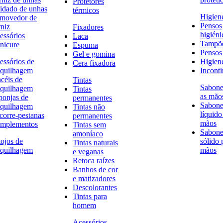
Protetores
idado de unhas
térmicos
Higien
movedor de
Pensos
rniz
Fixadores
higiéni
essórios
Laca
Tampõ
nicure
Espuma
Pensos 
Gel e gomina
essórios de
Higien
Cera fixadora
quilhagem
Inconti
ncéis de
Tintas
Sabone
quilhagem
Tintas
as mão
ponjas de
permanentes
Sabone
quilhagem
Tintas não
líquido
corre-pestanas
permanentes
mãos
mplementos
Tintas sem
Sabone
amoníaco
tojos de
sólido 
Tintas naturais
quilhagem
mãos
e veganas
Retoca raízes
Banhos de cor
e matizadores
Descolorantes
Tintas para
homem
Acessórios