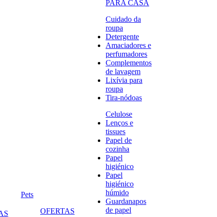
PARA CASA
Cuidado da
roupa
Detergente
Amaciadores e
perfumadores
Complementos
de lavagem
Lixívia para
roupa
Tira-nódoas
Celulose
Lenços e
tissues
Papel de
cozinha
Papel
higiénico
Papel
higiénico
húmido
Pets
Guardanapos
de papel
OFERTAS
AS