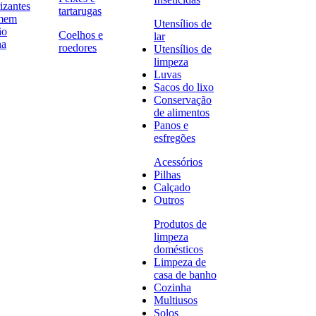
izantes
tartarugas
omem
Utensílios de
ão
Coelhos e
lar
na
roedores
Utensílios de
limpeza
Luvas
Sacos do lixo
Conservação
de alimentos
Panos e
esfregões
Acessórios
Pilhas
Calçado
Outros
Produtos de
limpeza
domésticos
Limpeza de
casa de banho
Cozinha
Multiusos
Solos