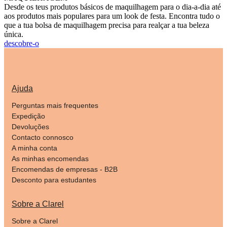
Desde os teus produtos básicos de maquilhagem para o dia-a-dia até
aos produtos mais populares para um look de festa. Encontra tudo o
que a tua bolsa de maquilhagem precisa para realçar a tua beleza
única.
descobre-o
Ajuda
Perguntas mais frequentes
Expedição
Devoluções
Contacto connosco
A minha conta
As minhas encomendas
Encomendas de empresas - B2B
Desconto para estudantes
Sobre a Clarel
Sobre a Clarel