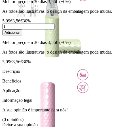
Melhor preço em 30 dias
3,56€
(+0%)
As fotos são ilustrativas, o design da embalagem pode mudar.
5,09€
3,56€
30%
Adicionar
Melhor preço em 30 dias
3,56€
(+0%)
As fotos são ilustrativas, o design da embalagem pode mudar.
5,09€
3,56€
30%
Descrição
Benefícios
Aplicação
Informação legal
A sua opinião é importante para nós!
(0 opiniões)
Deixe a sua opinião