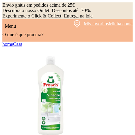
Envio grátis em pedidos acima de 25€
Descubra o nosso Outlet! Descontos até -70%.
Experimente o Click & Collect! Entrega na loja
Mis favoritos
Minha conta
Menú
O que é que procura?
home
Casa