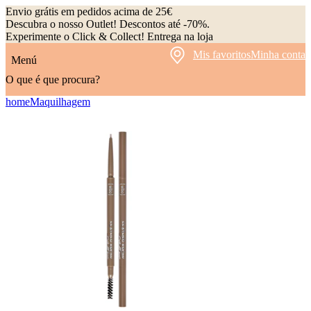
Envio grátis em pedidos acima de 25€
Descubra o nosso Outlet! Descontos até -70%.
Experimente o Click & Collect! Entrega na loja
Mis favoritos
Minha conta
Menú
O que é que procura?
home
Maquilhagem