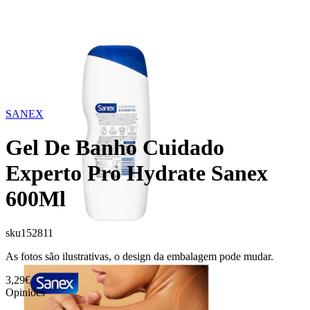
SANEX
Gel De Banho Cuidado
Experto Pro Hydrate Sanex
600Ml
sku
152811
As fotos são ilustrativas, o design da embalagem pode mudar.
3,29€
Opiniões