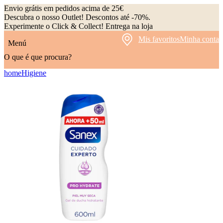
Envio grátis em pedidos acima de 25€
Descubra o nosso Outlet! Descontos até -70%.
Experimente o Click & Collect! Entrega na loja
Mis favoritos
Minha conta
Menú
O que é que procura?
home
Higiene