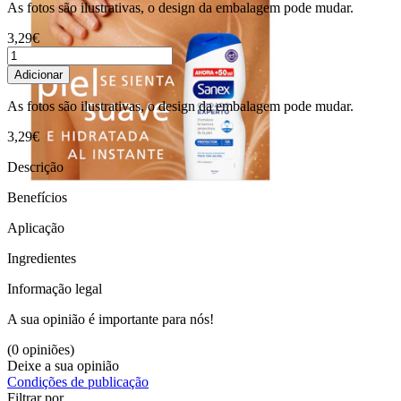
As fotos são ilustrativas, o design da embalagem pode mudar.
3,29€
Adicionar
As fotos são ilustrativas, o design da embalagem pode mudar.
3,29€
Descrição
Benefícios
Aplicação
Ingredientes
Informação legal
A sua opinião é importante para nós!
(0 opiniões)
Deixe a sua opinião
Condições de publicação
Filtrar por