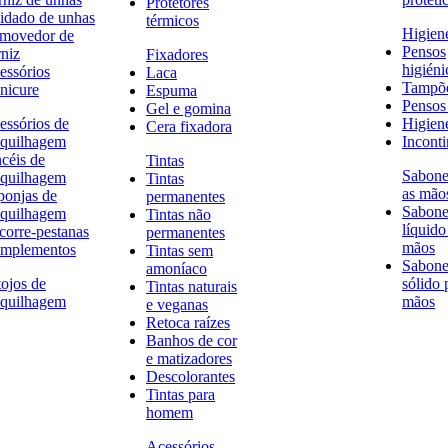
Protetores
idado de unhas
térmicos
Higien
movedor de
Pensos
rniz
Fixadores
higiéni
essórios
Laca
Tampõ
nicure
Espuma
Pensos 
Gel e gomina
essórios de
Higien
Cera fixadora
quilhagem
Inconti
ncéis de
Tintas
Sabone
quilhagem
Tintas
as mão
ponjas de
permanentes
Sabone
quilhagem
Tintas não
líquido
corre-pestanas
permanentes
mãos
mplementos
Tintas sem
Sabone
amoníaco
tojos de
sólido 
Tintas naturais
quilhagem
mãos
e veganas
Retoca raízes
Banhos de cor
e matizadores
Descolorantes
Tintas para
homem
Acessórios