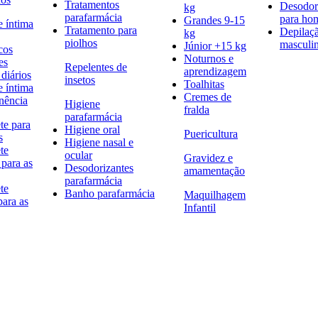
Tratamentos
Desodor
kg
parafarmácia
para h
Grandes 9-15
e íntima
Tratamento para
Depilaç
kg
piolhos
masculi
Júnior +15 kg
cos
Noturnos e
es
Repelentes de
aprendizagem
diários
insetos
Toalhitas
e íntima
Cremes de
nência
Higiene
fralda
parafarmácia
te para
Higiene oral
Puericultura
s
Higiene nasal e
te
ocular
Gravidez e
 para as
Desodorizantes
amamentação
parafarmácia
te
Banho parafarmácia
Maquilhagem
para as
Infantil