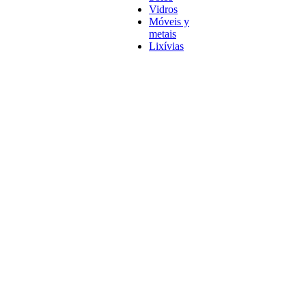
Vidros
Móveis y
metais
Lixívias