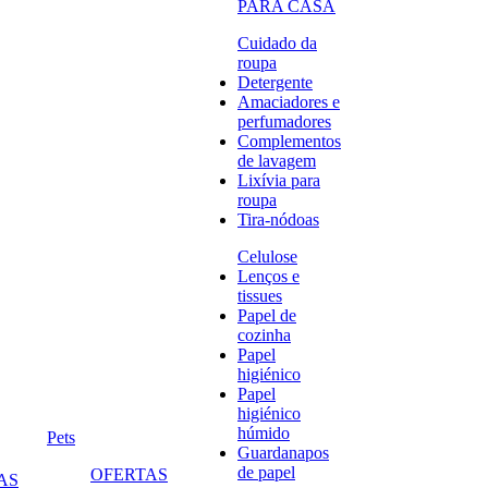
PARA CASA
Cuidado da
roupa
Detergente
Amaciadores e
perfumadores
Complementos
de lavagem
Lixívia para
roupa
Tira-nódoas
Celulose
Lenços e
tissues
Papel de
cozinha
Papel
higiénico
Papel
higiénico
húmido
Pets
Guardanapos
de papel
OFERTAS
AS