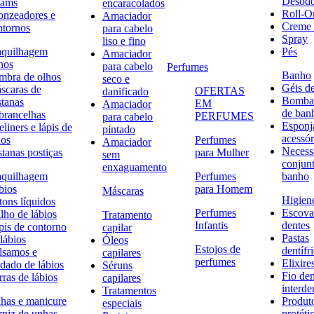
Desodo
eams
encaracolados
Roll-O
onzeadores e
Amaciador
Creme 
ntornos
para cabelo
Spray
liso e fino
quilhagem
Pés
Amaciador
hos
para cabelo
Perfumes
Banho
mbra de olhos
seco e
Géis d
scaras de
OFERTAS
danificado
Bombas
stanas
EM
Amaciador
de ban
brancelhas
PERFUMES
para cabelo
Esponj
liners e lápis de
pintado
acessór
hos
Perfumes
Amaciador
Necessa
stanas postiças
para Mulher
sem
conjun
enxaguamento
quilhagem
Perfumes
banho
bios
para Homem
Máscaras
Higiene
tons líquidos
Perfumes
Escova
lho de lábios
Tratamento
Infantis
dentes
pis de contorno
capilar
Pastas
lábios
Óleos
Estojos de
dentífr
lsamos e
capilares
perfumes
Elixire
idado de lábios
Séruns
Fio den
ras de lábios
capilares
interde
Tratamentos
has e manicure
Produt
especiais
rniz de unhas
protéti