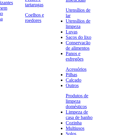
izantes
tartarugas
omem
Utensílios de
ão
Coelhos e
lar
na
roedores
Utensílios de
limpeza
Luvas
Sacos do lixo
Conservação
de alimentos
Panos e
esfregões
Acessórios
Pilhas
Calçado
Outros
Produtos de
limpeza
domésticos
Limpeza de
casa de banho
Cozinha
Multiusos
Solos