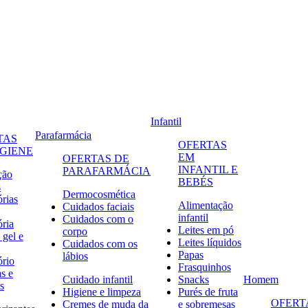
Infantil
Parafarmácia
TAS
OFERTAS
IGIENE
EM
OFERTAS DE
INFANTIL E
PARAFARMÁCIA
ção
BEBÉS
s
Dermocosmética
órias
Alimentação
Cuidados faciais
infantil
Cuidados com o
ória
Leites em pó
corpo
 gel e
Leites líquidos
Cuidados com os
Papas
lábios
ório
Frasquinhos
s e
Cuidado infantil
Snacks
Homem
s
Higiene e limpeza
Purés de fruta
OFERT
Cremes de muda da
e sobremesas