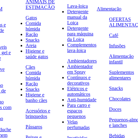
ANIMAIS DE
Lava-loiça
ESTIMAÇÃO
M
Alimentação
Detergente
manual da
Gatos
OFERTAS
Loiça
Comida
s e
ALIMENTA
Detergente
húmida
de
para máquina
Ração
Café
da Loiça
Snacks
Complementos
Areia
Infusões
veis
lava-loiça
Higiene e
 gel e
Alimentação
saúde gatos
e
Ambientadores
infantil
Ambientador
Cães
ave
em Spray
Suplementos
Comida
Contínuos e
alimentares
húmida
decorativos
Ração
no
Snacks
Elétricos e
Snacks
 de
automáticos
Higiene e
Chocolates
Anti-humidade
banho cães
no
Para carro e
s com
Doces
Acessórios e
espaços
brinquedos
pequenos
no
Pequenos-alm
Velas
e lanches
Pássaros
perfumadas
 duche
omem
Bebidas
Peixes e
Inseticidas