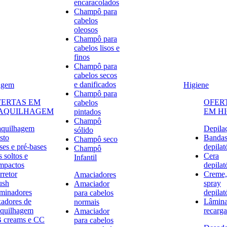
encaracolados
Champô para
cabelos
oleosos
Champô para
cabelos lisos e
finos
Champô para
cabelos secos
e danificados
agem
Higiene
Champô para
FERTAS EM
OFER
cabelos
AQUILHAGEM
EM H
pintados
Champô
quilhagem
Depila
sólido
sto
Banda
Champô seco
ses e pré-bases
depilat
Champô
 soltos e
Cera
Infantil
mpactos
depilat
rretor
Creme,
Amaciadores
ush
spray
Amaciador
uminadores
depilat
para cabelos
xadores de
Lâmina
normais
quilhagem
recarga
Amaciador
 creams e CC
para cabelos