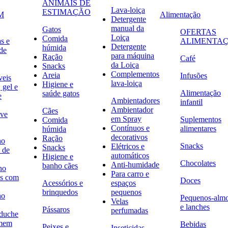
ANIMAIS DE
Lava-loiça
ESTIMAÇÃO
M
Alimentação
Detergente
manual da
Gatos
OFERTAS
Loiça
Comida
s e
ALIMENTA
Detergente
húmida
de
para máquina
Ração
Café
da Loiça
Snacks
Complementos
Areia
Infusões
veis
lava-loiça
Higiene e
 gel e
Alimentação
saúde gatos
e
Ambientadores
infantil
Ambientador
Cães
ave
em Spray
Suplementos
Comida
Contínuos e
alimentares
húmida
decorativos
Ração
no
Snacks
Elétricos e
Snacks
 de
automáticos
Higiene e
Chocolates
Anti-humidade
banho cães
no
Para carro e
s com
Doces
Acessórios e
espaços
brinquedos
pequenos
no
Pequenos-alm
Velas
e lanches
Pássaros
perfumadas
 duche
omem
Bebidas
Peixes e
Inseticidas