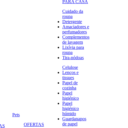
PARA CASA
Cuidado da
roupa
Detergente
Amaciadores e
perfumadores
Complementos
de lavagem
Lixívia para
roupa
Tira-nódoas
Celulose
Lenços e
tissues
Papel de
cozinha
Papel
higiénico
Papel
higiénico
húmido
Pets
Guardanapos
de papel
OFERTAS
AS