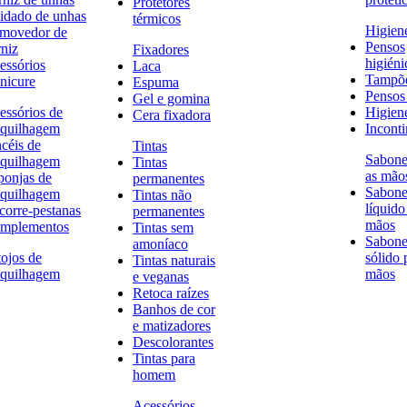
Protetores
idado de unhas
térmicos
Higien
movedor de
Pensos
rniz
Fixadores
higiéni
essórios
Laca
Tampõ
nicure
Espuma
Pensos 
Gel e gomina
essórios de
Higien
Cera fixadora
quilhagem
Inconti
ncéis de
Tintas
Sabone
quilhagem
Tintas
as mão
ponjas de
permanentes
Sabone
quilhagem
Tintas não
líquido
corre-pestanas
permanentes
mãos
mplementos
Tintas sem
Sabone
amoníaco
tojos de
sólido 
Tintas naturais
quilhagem
mãos
e veganas
Retoca raízes
Banhos de cor
e matizadores
Descolorantes
Tintas para
homem
Acessórios