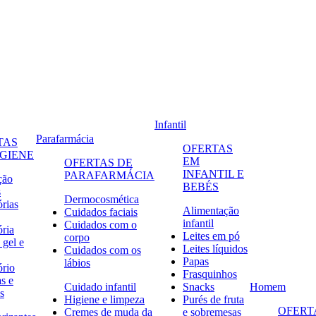
Infantil
Parafarmácia
TAS
OFERTAS
IGIENE
EM
OFERTAS DE
INFANTIL E
PARAFARMÁCIA
ção
BEBÉS
s
Dermocosmética
órias
Alimentação
Cuidados faciais
infantil
Cuidados com o
ória
Leites em pó
corpo
 gel e
Leites líquidos
Cuidados com os
Papas
lábios
ório
Frasquinhos
s e
Cuidado infantil
Snacks
Homem
s
Higiene e limpeza
Purés de fruta
OFERT
Cremes de muda da
e sobremesas