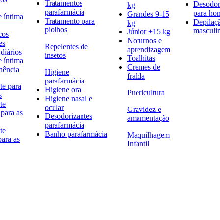
Tratamentos
Desodor
kg
parafarmácia
para h
Grandes 9-15
e íntima
Tratamento para
Depilaç
kg
piolhos
masculi
Júnior +15 kg
cos
Noturnos e
es
Repelentes de
aprendizagem
diários
insetos
Toalhitas
e íntima
Cremes de
nência
Higiene
fralda
parafarmácia
te para
Higiene oral
Puericultura
s
Higiene nasal e
te
ocular
Gravidez e
 para as
Desodorizantes
amamentação
parafarmácia
te
Banho parafarmácia
Maquilhagem
para as
Infantil