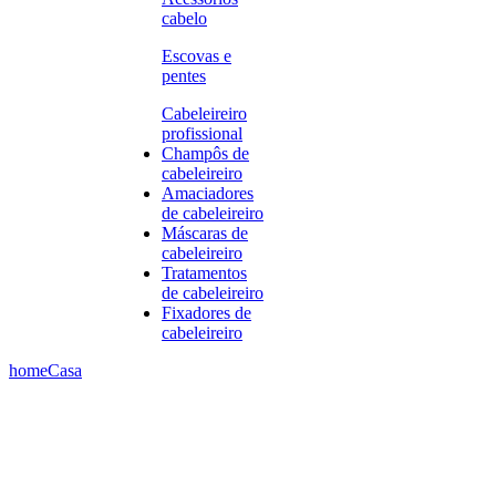
cabelo
Escovas e
pentes
Cabeleireiro
profissional
Champôs de
cabeleireiro
Amaciadores
de cabeleireiro
Máscaras de
cabeleireiro
Tratamentos
de cabeleireiro
Fixadores de
cabeleireiro
home
Casa