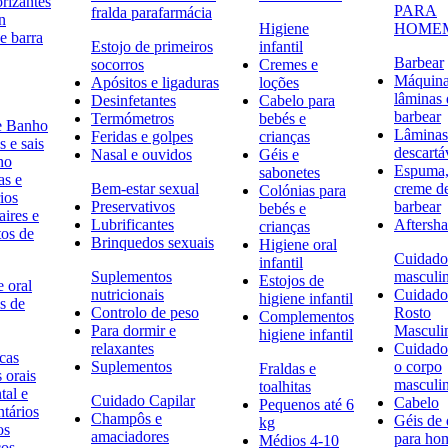
rizantes
PARA
fralda parafarmácia
n
Higiene
HOME
e barra
Estojo de primeiros
infantil
Barbear
socorros
Cremes e
Máquina
Apósitos e ligaduras
loções
lâminas 
Desinfetantes
Cabelo para
barbear
Termómetros
bebés e
e Banho
Lâminas
Feridas e golpes
crianças
 e sais
descartá
Nasal e ouvidos
Géis e
ho
Espuma,
sabonetes
as e
Bem-estar sexual
creme d
Colónias para
ios
Preservativos
barbear
bebés e
ires e
Lubrificantes
Aftersh
crianças
tos de
Brinquedos sexuais
Higiene oral
Cuidado
infantil
Suplementos
masculi
Estojos de
 oral
nutricionais
Cuidado
higiene infantil
s de
Controlo de peso
Rosto
Complementos
Para dormir e
Masculi
higiene infantil
relaxantes
Cuidado
icas
Suplementos
o corpo
Fraldas e
s orais
masculi
toalhitas
tal e
Cuidado Capilar
Cabelo
Pequenos até 6
ntários
Champôs e
Géis de
kg
os
amaciadores
para h
Médios 4-10
cos