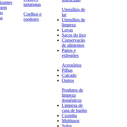
izantes
tartarugas
omem
Utensílios de
ão
Coelhos e
lar
na
roedores
Utensílios de
limpeza
Luvas
Sacos do lixo
Conservação
de alimentos
Panos e
esfregões
Acessórios
Pilhas
Calçado
Outros
Produtos de
limpeza
domésticos
Limpeza de
casa de banho
Cozinha
Multiusos
Solos