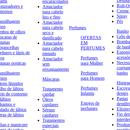
Desodo
eams
encaracolados
Roll-O
onzeadores e
Amaciador
Creme 
ntornos
para cabelo
Spray
liso e fino
quilhagem
Pés
Amaciador
hos
para cabelo
Perfumes
Banho
mbra de olhos
seco e
Géis d
scaras de
OFERTAS
danificado
Bombas
stanas
EM
Amaciador
de ban
brancelhas
PERFUMES
para cabelo
Esponj
liners e lápis de
pintado
acessór
hos
Perfumes
Amaciador
Necessa
stanas postiças
para Mulher
sem
conjun
enxaguamento
quilhagem
Perfumes
banho
bios
para Homem
Máscaras
Higiene
tons líquidos
Perfumes
Escova
lho de lábios
Tratamento
Infantis
dentes
pis de contorno
capilar
Pastas
lábios
Óleos
Estojos de
dentífr
lsamos e
capilares
perfumes
Elixire
idado de lábios
Séruns
Fio den
ras de lábios
capilares
interde
Tratamentos
has e manicure
Produt
especiais
rniz de unhas
protéti