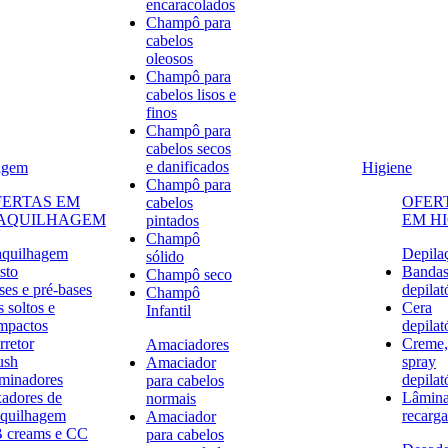
encaracolados
Champô para
cabelos
oleosos
Champô para
cabelos lisos e
finos
Champô para
cabelos secos
e danificados
agem
Higiene
Champô para
FERTAS EM
OFER
cabelos
AQUILHAGEM
EM H
pintados
Champô
quilhagem
Depila
sólido
sto
Banda
Champô seco
ses e pré-bases
depilat
Champô
 soltos e
Cera
Infantil
mpactos
depilat
rretor
Creme,
Amaciadores
ush
spray
Amaciador
uminadores
depilat
para cabelos
xadores de
Lâmina
normais
quilhagem
recarga
Amaciador
 creams e CC
para cabelos