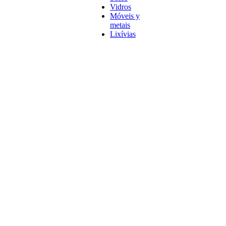
Vidros
Móveis y
metais
Lixívias