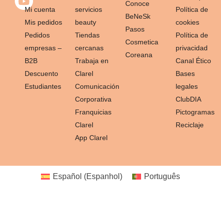
Conoce
Mi cuenta
servicios
Política de
BeNeSk
Mis pedidos
beauty
cookies
Pasos
Pedidos
Tiendas
Política de
Cosmetica
empresas –
cercanas
privacidad
Coreana
B2B
Trabaja en
Canal Ético
Descuento
Clarel
Bases
Estudiantes
Comunicación
legales
Corporativa
ClubDIA
Franquicias
Pictogramas
Clarel
Reciclaje
App Clarel
Español
(
Espanhol
)
Português