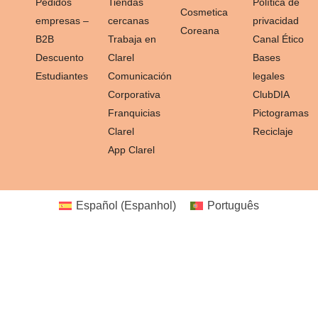
Pedidos
Tiendas
Política de
Cosmetica
empresas –
cercanas
privacidad
Coreana
B2B
Trabaja en
Canal Ético
Descuento
Clarel
Bases
Estudiantes
Comunicación
legales
Corporativa
ClubDIA
Franquicias
Pictogramas
Clarel
Reciclaje
App Clarel
Español
(
Espanhol
)
Português