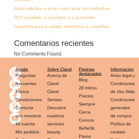
Ácido salicílico e acne: como atua nas borbulhas
SOS escaldão: o que fazer e o que evitar
Cavalinha para o cabelo: benefícios e conselhos
Comentarios recientes
No Comments Found.
Ayuda
Sobre Clarel
Páginas
Información
destacadas
Preguntas
Acerca de
Aviso legal y
Blog
frecuentes
Clarel
Condiciones
28 intimo
Envíos
Clarel
de Uso Web
Precios
Devoluciones
Senses
Condiciones
Siempre
Contacta
Descubre
generales
Cerca
con nosotros
nuestros
de compra
Conoce
Mi cuenta
servicios
Política de
BeNeSk
Mis pedidos
beauty
cookies
Pasos