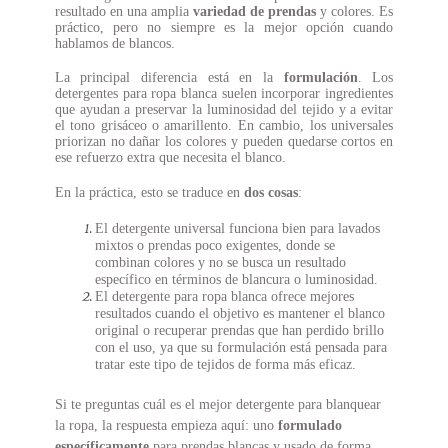
resultado en una amplia
variedad de prendas
y colores. Es
práctico, pero no siempre es la mejor opción cuando
hablamos de blancos.
La principal diferencia está en la
formulación
. Los
detergentes para
ropa blanca suelen incorporar ingredientes
que ayudan a preservar la
luminosidad del tejido y a evitar
el tono grisáceo o amarillento. En cambio,
los universales
priorizan no dañar los colores y pueden quedarse cortos en
ese
refuerzo extra que necesita el blanco.
En la práctica, esto se traduce en
dos cosas
:
El detergente universal funciona bien para lavados
mixtos o prendas poco exigentes, donde se
combinan colores y no se busca un resultado
específico en términos de blancura o luminosidad.
El detergente para ropa blanca ofrece mejores
resultados cuando el objetivo es mantener el blanco
original o recuperar prendas que han perdido brillo
con el uso, ya que su formulación está pensada para
tratar este tipo de tejidos de forma más eficaz.
Si te preguntas cuál es el mejor detergente para blanquear
la ropa, la
respuesta empieza aquí: uno
formulado
específicamente
para prendas
blancas y usado de forma