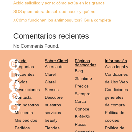
Ácido salicílico y acné: cómo actúa en los granos
SOS quemadura de sol: qué hacer y qué no
¿Cómo funcionan los antimosquitos? Guía completa
Comentarios recientes
No Comments Found.
Ayuda
Sobre Clarel
Páginas
Información
destacadas
Preguntas
Acerca de
Aviso legal y
Blog
frecuentes
Clarel
Condiciones
28 intimo
Envíos
Clarel
de Uso Web
Precios
Devoluciones
Senses
Condiciones
Siempre
Contacta
Descubre
generales
Cerca
con nosotros
nuestros
de compra
Conoce
Mi cuenta
servicios
Política de
BeNeSk
Mis pedidos
beauty
cookies
Pasos
Pedidos
Tiendas
Política de
Cosmetica