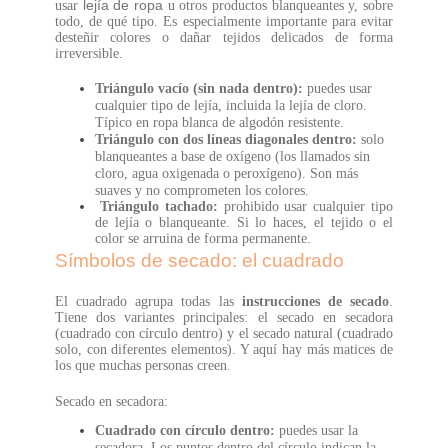
lejía de ropa
usar
u otros productos blanqueantes y, sobre
todo, de qué tipo. Es especialmente importante para evitar
desteñir colores o dañar tejidos delicados de forma
irreversible.
Triángulo vacío (sin nada dentro):
puedes usar
cualquier tipo de lejía, incluida la lejía de cloro.
Típico en ropa blanca de algodón resistente.
Triángulo con dos líneas diagonales dentro:
solo
blanqueantes a base de oxígeno (los llamados sin
cloro, agua oxigenada o peroxígeno). Son más
suaves y no comprometen los colores.
Triángulo tachado:
prohibido usar cualquier tipo
de lejía o blanqueante. Si lo haces, el tejido o el
color se arruina de forma permanente.
Símbolos de secado: el cuadrado
El cuadrado agrupa todas las
instrucciones de secado
.
Tiene dos variantes principales: el secado en secadora
(cuadrado con círculo dentro) y el secado natural (cuadrado
solo, con diferentes elementos). Y aquí hay más matices de
los que muchas personas creen.
Secado en secadora:
Cuadrado con círculo dentro:
puedes usar la
secadora. Los puntos dentro del círculo indican la