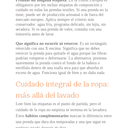
Prendas sin ninguna etiqueta.
En la Unión Europea es
obligatorio por ley incluir etiquetas de composición y
cuidado en todas las prendas textiles. Si una prenda no la
tiene, puede ser de producción artesanal o de fuera del
mercado europeo. Aplica siempre el criterio más
conservador: agua fría, programa delicado, sin lejía, sin
secadora. Si es una prenda de valor, consulta con una
tintorería antes de lavar.
Que significa no escurrir ni retorcer.
Es un rectángulo
retorcido con una X encima. Significa que no debes
retorcer la prenda para quitarle el agua porque las fibras
podrían romperse o deformarse. La alternativa: presiona
suavemente la prenda contra el fondo de la bañera o
enróllala dentro de una toalla seca para que absorba el
exceso de agua. Funciona igual de bien y no daña nada.
Cuidado integral de la ropa:
más allá del lavado
Leer bien las etiquetas es el punto de partida, pero el
cuidado de la ropa no empieza ni termina en la lavadora.
Estos
hábitos complementarios
marcan la diferencia entre
una prenda que dura dos temporadas y una que sigue en
perfecto estado después de diez.