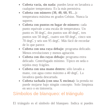
Cubeta vacía, sin nada:
puedes lavar en lavadora a
cualquier temperatura. Es la más permisiva.
Cubeta con número (30, 40, 60, 95…):
temperatura máxima en grados Celsius. Nunca la
superes.
Cubeta con puntos en lugar de número:
cada
punto equivale a una escala de temperatura. Un
punto es 30 degC, dos puntos son 40 degC, tres
puntos son 50 degC, cuatro son 60 degC, cinco son
70 degC y seis son 95 degC. Más fácil de recordar
de lo que parece.
Cubeta con una raya debajo:
programa delicado.
Menos revoluciones y menos agitación.
Cubeta con dos rayas debajo:
programa extra
delicado. Centrifugado mínimo. Típico en seda o
tejidos muy frágiles.
Cubeta con una mano dentro:
sólo lavado a
mano, con agua como máximo a 40 degC. La
lavadora queda descartada.
Cubeta tachada (con una X encima):
la prenda no
puede mojarse bajo ningún concepto. Solo limpieza
en seco o en tintorería.
Símbolos de blanqueo: el triángulo
El triángulo es el símbolo del blanqueo. Indica si puedes