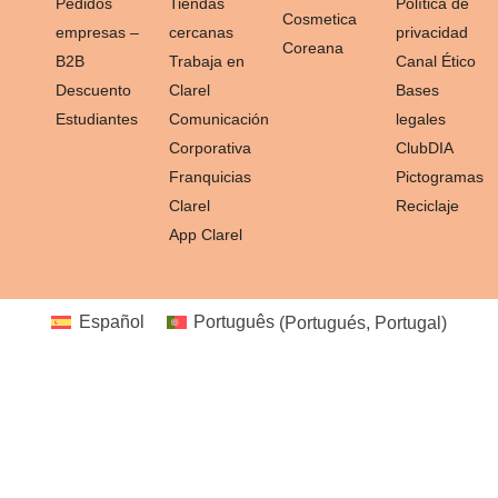
Pedidos
Tiendas
Política de
Cosmetica
empresas –
cercanas
privacidad
Coreana
B2B
Trabaja en
Canal Ético
Descuento
Clarel
Bases
Estudiantes
Comunicación
legales
Corporativa
ClubDIA
Franquicias
Pictogramas
Clarel
Reciclaje
App Clarel
Español
Português
(
Portugués, Portugal
)