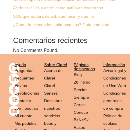
Ácido salicílico y acné: cómo actúa en los granos
SOS quemadura de sol: qué hacer y qué no
¿Cómo funcionan los antimosquitos? Guía completa
Comentarios recientes
No Comments Found.
Ayuda
Sobre Clarel
Páginas
Información
destacadas
Preguntas
Acerca de
Aviso legal y
Blog
frecuentes
Clarel
Condiciones
28 intimo
Envíos
Clarel
de Uso Web
Precios
Devoluciones
Senses
Condiciones
Siempre
Contacta
Descubre
generales
Cerca
con nosotros
nuestros
de compra
Conoce
Mi cuenta
servicios
Política de
BeNeSk
Mis pedidos
beauty
cookies
Pasos