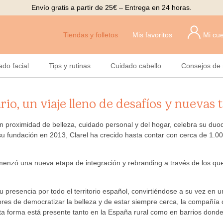
Envío gratis a partir de 25€ – Entrega en 24 horas.
Tiendas y folletos
Mis favoritos
Mi cu
ado facial
Tips y rutinas
Cuidado cabello
Consejos de 
ario, un viaje lleno de desafíos y nuevas
 en proximidad de belleza, cuidado personal y del hogar, celebra su d
 su fundación en 2013, Clarel ha crecido hasta contar con cerca de 1
omenzó una nueva etapa de integración y rebranding a través de los que
u presencia por todo el territorio español, convirtiéndose a su vez en
ores de democratizar la belleza y de estar siempre cerca, la compañí
a forma está presente tanto en la España rural como en barrios donde