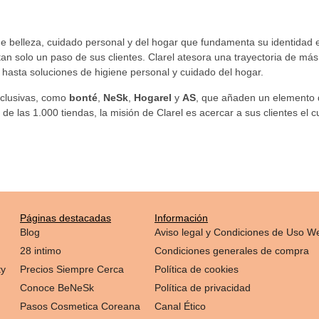
 de belleza, cuidado personal y del hogar que fundamenta su identidad e
an solo un paso de sus clientes. Clarel atesora una trayectoria de má
asta soluciones de higiene personal y cuidado del hogar.
xclusivas, como
bonté
,
NeSk
,
Hogarel
y
AS
, que añaden un elemento d
 las 1.000 tiendas, la misión de Clarel es acercar a sus clientes el c
Páginas destacadas
Información
Blog
Aviso legal y Condiciones de Uso W
28 intimo
Condiciones generales de compra
ty
Precios Siempre Cerca
Política de cookies
Conoce BeNeSk
Política de privacidad
Pasos Cosmetica Coreana
Canal Ético