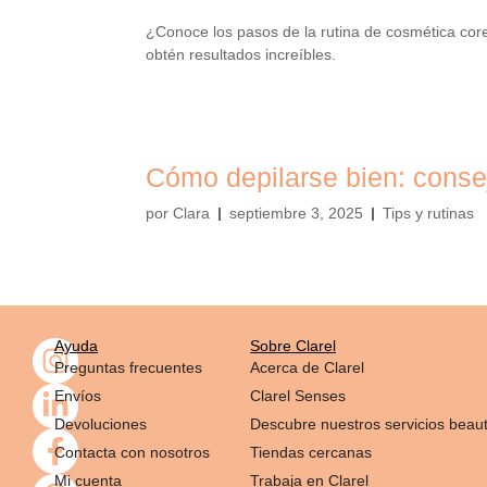
¿Conoce los pasos de la rutina de cosmética cor
obtén resultados increíbles.
Cómo depilarse bien: conse
por
Clara
septiembre 3, 2025
Tips y rutinas
Ayuda
Sobre Clarel
Preguntas frecuentes
Acerca de Clarel
Envíos
Clarel Senses
Devoluciones
Descubre nuestros servicios beau
Contacta con nosotros
Tiendas cercanas
Mi cuenta
Trabaja en Clarel