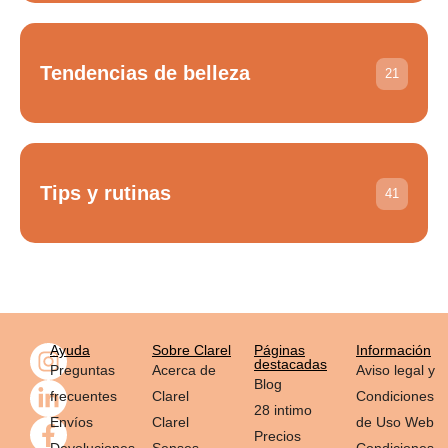
Tendencias de belleza
21
Tips y rutinas
41
Ayuda
Sobre Clarel
Páginas
Información
destacadas
Preguntas
Acerca de
Aviso legal y
Blog
frecuentes
Clarel
Condiciones
28 intimo
Envíos
Clarel
de Uso Web
Precios
Devoluciones
Senses
Condiciones