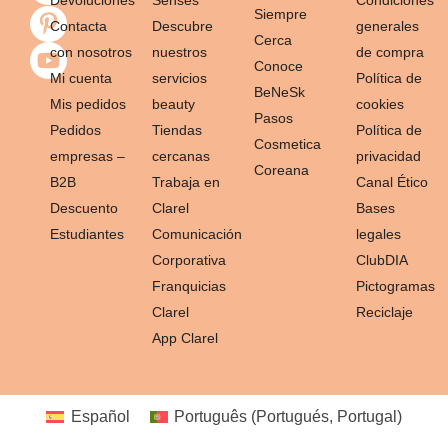
Siempre
Contacta
Descubre
generales
Cerca
con nosotros
nuestros
de compra
Conoce
Mi cuenta
servicios
Política de
BeNeSk
Mis pedidos
beauty
cookies
Pasos
Pedidos
Tiendas
Política de
Cosmetica
empresas –
cercanas
privacidad
Coreana
B2B
Trabaja en
Canal Ético
Descuento
Clarel
Bases
Estudiantes
Comunicación
legales
Corporativa
ClubDIA
Franquicias
Pictogramas
Clarel
Reciclaje
App Clarel
Español
Português
(
Portugués, Portugal
)