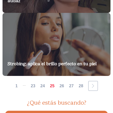
audaz
Strobing: aplica el brillo perfecto en tu piel
...
1
23
24
25
26
27
28
¿Qué estás buscando?